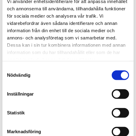
Vi använder enhetsidentifierare för att anpassa innehållet
och annonserna till användarna, tillhandahålla funktioner
Vittnesbörd
för sociala medier och analysera vår trafik. Vi
Ateisten Henrik fångades
vidarebefordrar även sådana identifierare och annan
information från din enhet till de sociala medier och
av den korsfäste Jesus
annons- och analysföretag som vi samarbetar med.
Dessa kan i sin tur kombinera informationen med annan
information som du har tillhandahållit eller som de har
samlat in när du har använt deras tjänster.
Samtyckesval
Nödvändig
Inställningar
Statistik
Kanada
Judisk restaurang som
Marknadsföring