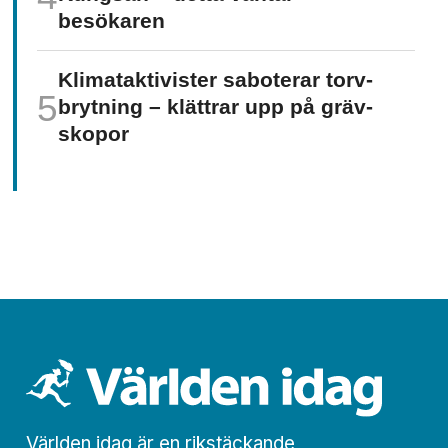
besökaren
Klimat­aktivister saboterar torv­
brytning – klättrar upp på gräv­
skopor
Världen idag är en rikstäckande