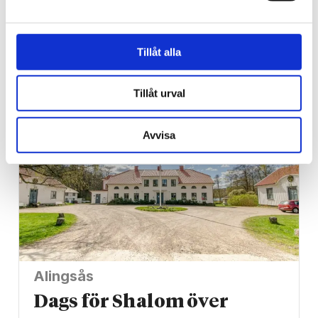
startades av Förintelse­
överlevare förstörd i
Tillåt alla
brand
Tillåt urval
Avvisa
Alingsås
Dags för Shalom över