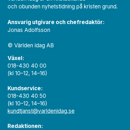
och obunden nyhets­­­tidning på kristen grund.
Ansvarig utgivare och chef­redaktör:
Jonas Adolfsson
© Världen idag AB
Växel:
018-430 40 00
(kl 10–12, 14–16)
Kundservice:
018-430 40 50
(kl 10–12, 14–16)
kundtjanst@varldenidag.se
Redaktionen: