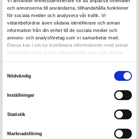
Vi använder enhetsidentifierare för att anpassa innehållet
och annonserna till användarna, tillhandahålla funktioner
för sociala medier och analysera vår trafik. Vi
vidarebefordrar även sådana identifierare och annan
Vardag
information från din enhet till de sociala medier och
Fem koppar kaffe om
annons- och analysföretag som vi samarbetar med.
Dessa kan i sin tur kombinera informationen med annan
dagen kan minska cancer­
information som du har tillhandahållit eller som de har
risken
samlat in när du har använt deras tjänster.
Samtyckesval
Nödvändig
Inställningar
Statistik
Marknadsföring