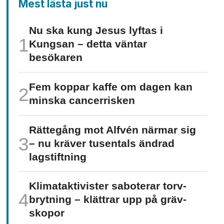
Mest lästa just nu
Nu ska kung Jesus lyftas i
Kungsan – detta väntar
besökaren
Fem koppar kaffe om dagen kan
minska cancer­risken
Rättegång mot Alfvén närmar sig
– nu kräver tusentals ändrad
lagstiftning
Klimat­aktivister saboterar torv­
brytning – klättrar upp på gräv­
skopor