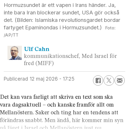
Hormuzsundet är ett vapen i Irans händer. Ja,
inte bara Iran blockerar sundet, USA gör också
det. (Bilden: Islamiska revolutionsgardet bordar
fartyget Epaminondas i Hormuzsundet.)
/AP/TT
Ulf
Cahn
kommunikationschef, Med Israel för
fred (MIFF)
Publicerad
12 maj 2026 - 17:25
Det kan vara farligt att skriva en text som ska
vara dags­aktuell – och kanske framför allt om
Mellan­östern. Saker och ting har en tendens att
förändras snabbt. Men ändå, här kommer min syn
på läget i Israel och Mellan­östern just nu.