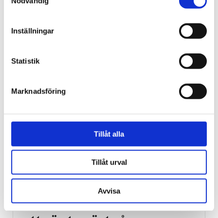
Nödvändig
18-åring hade med sig
bibel när han sökte vård
Inställningar
för ångest – ”blev hånad”
Statistik
Marknadsföring
Tillåt alla
Tillåt urval
Vardag
Avvisa
Blygsam bidrags­höjning