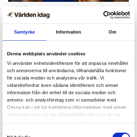
Afrika
Nigeriansk kvinna ville
slå världs­rekord – läste
Samtycke
Information
Om
Bibeln i 144 timmar
Denna webbplats använder cookies
Vi använder enhetsidentifierare för att anpassa innehållet
och annonserna till användarna, tillhandahålla funktioner
för sociala medier och analysera vår trafik. Vi
vidarebefordrar även sådana identifierare och annan
information från din enhet till de sociala medier och
annons- och analysföretag som vi samarbetar med.
Dessa kan i sin tur kombinera informationen med annan
information som du har tillhandahållit eller som de har
samlat in när du har använt deras tjänster.
Norge
Samtyckesval