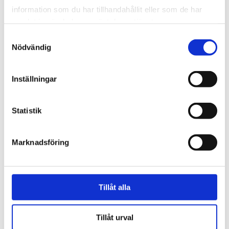
information som du har tillhandahållit eller som de har
samlat in när du har använt deras tjänster.
Samtyckesval
Nödvändig
Vardag
Inställningar
Fem koppar kaffe om
dagen kan minska cancer­
Statistik
risken
Marknadsföring
Tillåt alla
Tillåt urval