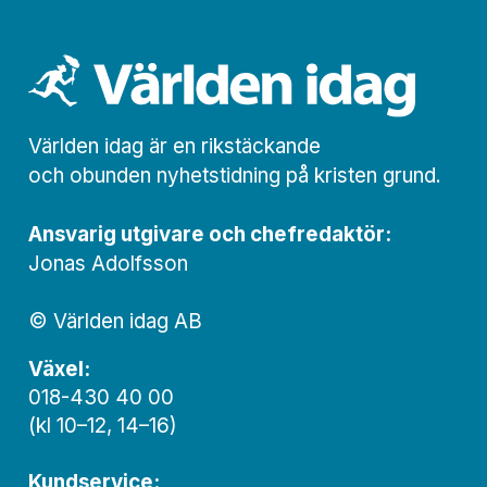
Världen idag är en rikstäckande
och obunden nyhets­­­tidning på kristen grund.
Ansvarig utgivare och chef­redaktör:
Jonas Adolfsson
© Världen idag AB
Växel:
018-430 40 00
(kl 10–12, 14–16)
Kundservice: