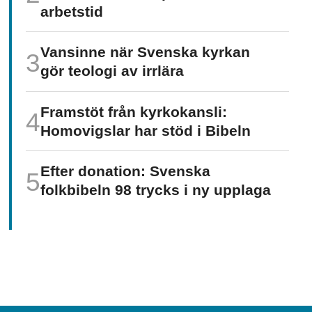
arbetstid
Vansinne när Svenska kyrkan
gör teologi av irrlära
Framstöt från kyrkokansli:
Homo­vigslar har stöd i Bibeln
Efter donation: Svenska
folkbibeln 98 trycks i ny upplaga