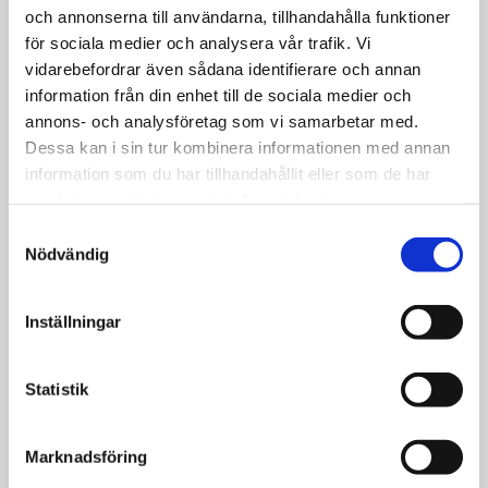
slaveri
och annonserna till användarna, tillhandahålla funktioner
för sociala medier och analysera vår trafik. Vi
vidarebefordrar även sådana identifierare och annan
information från din enhet till de sociala medier och
Nyheter
annons- och analysföretag som vi samarbetar med.
FN-rapport: 50
Dessa kan i sin tur kombinera informationen med annan
information som du har tillhandahållit eller som de har
miljoner fast i
samlat in när du har använt deras tjänster.
”modernt slaveri”
Samtyckesval
Nödvändig
Tro och liv
Inställningar
Wilberforce
lyckades avskaffa
Statistik
slaveriet i det
brittiska imperiet
Marknadsföring