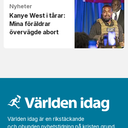
Nyheter
Kanye West i tårar:
Mina föräldrar
övervägde abort
Världen idag är en rikstäckande
och obunden nyhets­­­tidning på kristen grund.