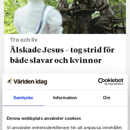
Tro och liv
Älskade Jesus – tog strid för
både slavar och kvinnor
Nyheter
Samtycke
Information
Om
Tysta marscher
vittnade om
Denna webbplats använder cookies
Sveriges moderna
Vi använder enhetsidentifierare för att anpassa innehållet