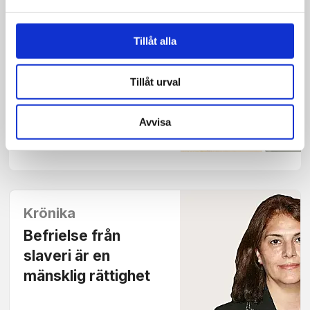
Tillåt alla
Tro och liv
Hon skrev boken
Tillåt urval
som startade det
amerikanska
Avvisa
inbördeskriget
Krönika
Befrielse från
slaveri är en
mänsklig rättighet