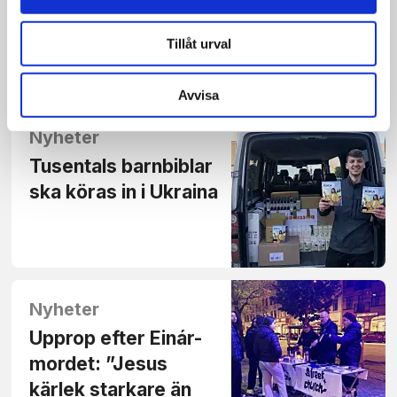
Norrlands hushåll
har nu gått i mål
Tillåt urval
Avvisa
Nyheter
Tusentals barnbiblar
ska köras in i Ukraina
Nyheter
Upprop efter Einár-
mordet: ”Jesus
kärlek starkare än