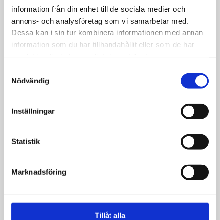
information från din enhet till de sociala medier och
Nyheter
annons- och analysföretag som vi samarbetar med.
Tiotusentals biblar har nu
Dessa kan i sin tur kombinera informationen med annan
nått värmländska brevlådor
information som du har tillhandahållit eller som de har
samlat in när du har använt deras tjänster.
Samtyckesval
Nödvändig
Nyheter
Inställningar
Biblar till Sverige var
nära att fastna i
Statistik
Suezkanalen
Marknadsföring
Nyheter
Bibelutdelning till
Tillåt alla