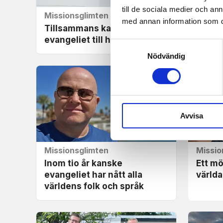
till de sociala medier och a
Missionsglimten
Missio
med annan information som du 
Tillsammans kan vi ge
Är vi v
evangeliet till hela världen
bekvä
Samtyckesval
Nödvändig
Avvisa
Missionsglimten
Missio
Inom tio år kanske
Ett m
evangeliet har nått alla
världa
världens folk och språk