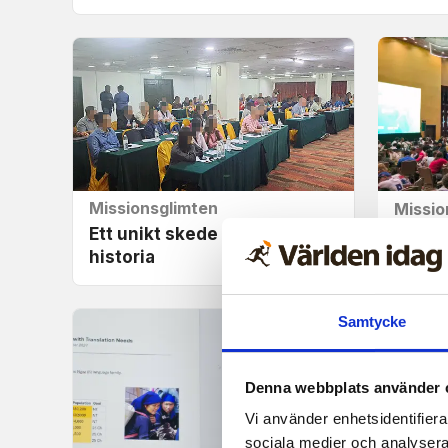
Missionsglimten
Missio
Ett unikt skede i ett lands
Längta
historia
brinne
Samtycke
Denna webbplats använder 
Vi använder enhetsidentifierar
sociala medier och analysera 