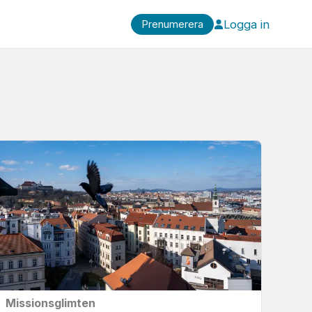
Logga in
Prenumerera
Missionsglimten