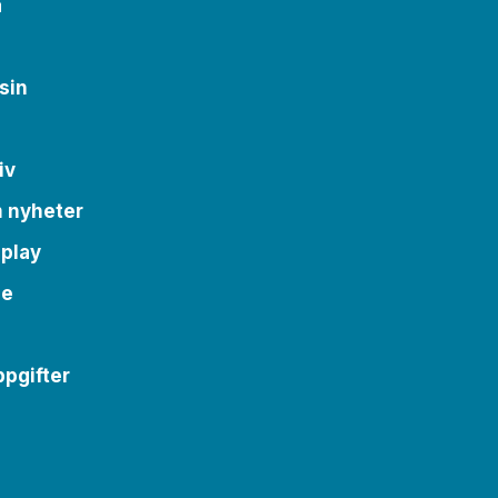
a
sin
iv
m nyheter
 play
se
pgifter