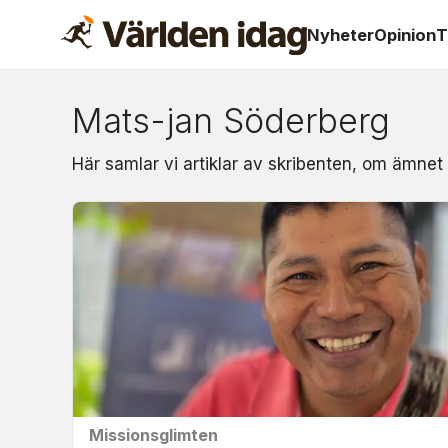
Nyheter
Opinion
T
Mats-jan Söderberg
Om:
Här samlar vi artiklar av skribenten, om ämnet
mats-
jan
söderberg
Missionsglimten