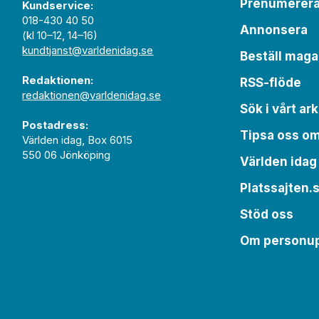
Prenumerer
Kundservice:
018-430 40 50
Annonsera
(kl 10–12, 14–16)
kundtjanst@varldenidag.se
Beställ maga
Redaktionen:
RSS-flöde
redaktionen@varldenidag.se
Sök i vårt ark
Postadress:
Tipsa oss o
Världen idag, Box 6015
550 06 Jönköping
Världen idag
Platssajten.
Stöd oss
Om personup