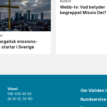
Kultur
Webb-tv: Vad betyder
begreppet Missio Dei?
er
angelisk missions-
s startar i Sverige
Växel:
Om Världen 
018-430 40 00
(kl 10–12, 14–16)
Kundservice