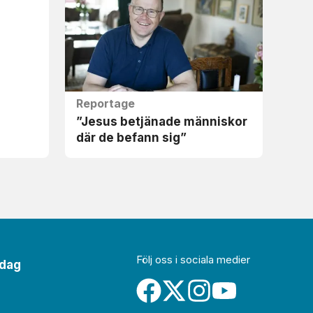
Reportage
”Jesus betjänade människor
där de befann sig”
Följ oss i sociala medier
idag