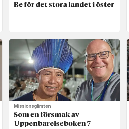
Be för det stora landet i öster
Missionsglimten
Som en försmak av
Uppenbarelse­boken 7