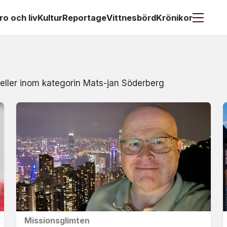
ro och liv
Kultur
Reportage
Vittnesbörd
Krönikor
 eller inom kategorin Mats-jan Söderberg
Missionsglimten