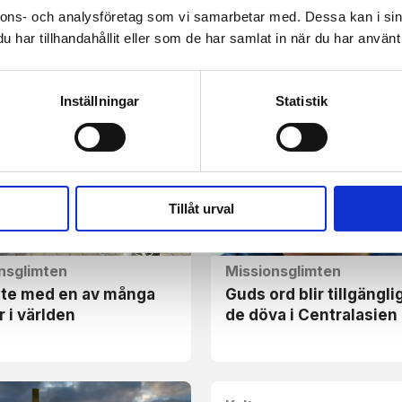
nnons- och analysföretag som vi samarbetar med. Dessa kan i sin
nsglimten
Missionsglimten
har tillhandahållit eller som de har samlat in när du har använt 
illiga att lämna vår
Världen förändras men
mlighet?
ord står kvar
Inställningar
Statistik
Tillåt urval
nsglimten
Missionsglimten
öte med en av många
Guds ord blir tillgänglig
r i världen
de döva i Centralasien