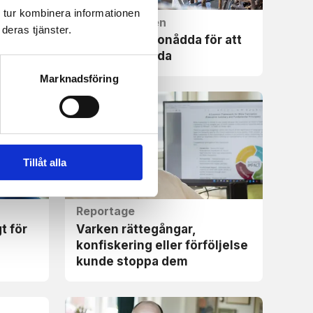
 tur kombinera informationen
Missionsglimten
deras tjänster.
 Jesu
De onådda är onådda för att
de är svårnådda
Marknadsföring
Tillåt alla
Reportage
t för
Varken rättegångar,
konfiskering eller förföljelse
kunde stoppa dem