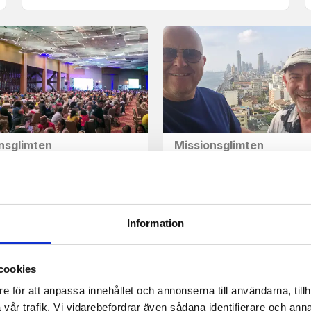
nsglimten
Missionsglimten
n att göra Jesus känd
Än en gång får vi arbet
r i Latinamerika
tillsammans för Herre
Information
cookies
e för att anpassa innehållet och annonserna till användarna, tillh
vår trafik. Vi vidarebefordrar även sådana identifierare och anna