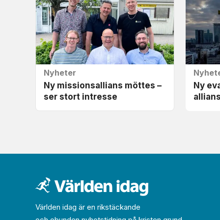
Nyheter
Nyhet
Ny missionsallians möttes –
Ny ev
ser stort intresse
allian
Världen idag är en rikstäckande
och obunden nyhets­­­tidning på kristen grund.