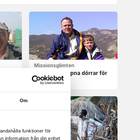
Missionsglimten
a
Kärlek kan öppna dörrar för
n
evangeliet
Om
andahålla funktioner för
n information från din enhet