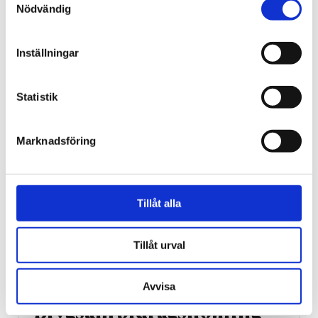
Norge
Nödvändig
18-åring hade med sig
bibel när han sökte vård
Inställningar
för ångest – ”blev hånad”
Statistik
Marknadsföring
Tillåt alla
Tillåt urval
Vardag
Avvisa
Blygsam bidrags­höjning