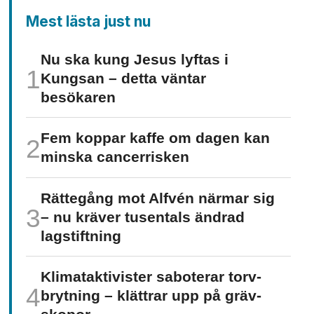
Mest lästa just nu
Nu ska kung Jesus lyftas i
Kungsan – detta väntar
besökaren
Fem koppar kaffe om dagen kan
minska cancer­risken
Rättegång mot Alfvén närmar sig
– nu kräver tusentals ändrad
lagstiftning
Klimat­aktivister saboterar torv­
brytning – klättrar upp på gräv­