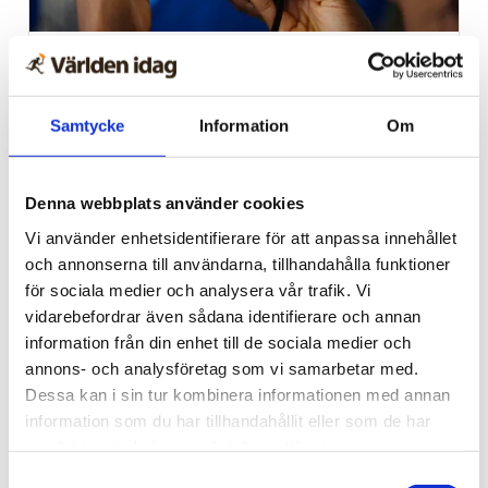
Afrika
Nigeriansk kvinna ville
Samtycke
Information
Om
slå världs­rekord – läste
Bibeln i 144 timmar
Denna webbplats använder cookies
Vi använder enhetsidentifierare för att anpassa innehållet
och annonserna till användarna, tillhandahålla funktioner
för sociala medier och analysera vår trafik. Vi
vidarebefordrar även sådana identifierare och annan
information från din enhet till de sociala medier och
annons- och analysföretag som vi samarbetar med.
Dessa kan i sin tur kombinera informationen med annan
information som du har tillhandahållit eller som de har
samlat in när du har använt deras tjänster.
Samtyckesval