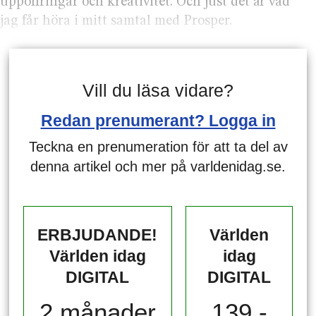
uppoffringar och kreativitet. Och just det är vad
jag får höra i mitt samtal med Prosper.
Vill du läsa vidare?
Redan prenumerant? Logga in
Teckna en prenumeration för att ta del av
denna artikel och mer på varldenidag.se.
ERBJUDANDE!
Världen
Världen idag
idag
DIGITAL
DIGITAL
2 månader
139,-