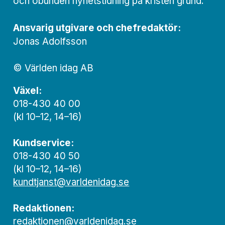
och obunden nyhets­­­tidning på kristen grund.
Ansvarig utgivare och chef­redaktör:
Jonas Adolfsson
© Världen idag AB
Växel:
018-430 40 00
(kl 10–12, 14–16)
Kundservice:
018-430 40 50
(kl 10–12, 14–16)
kundtjanst@varldenidag.se
Redaktionen:
redaktionen@varldenidag.se