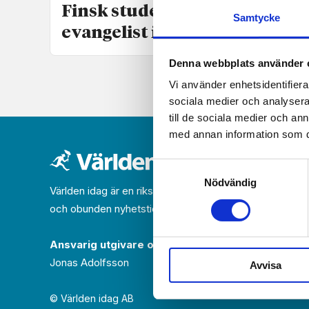
Finsk studentpräst årets
Samtycke
evangelist i Mangs anda
Denna webbplats använder 
Vi använder enhetsidentifierar
sociala medier och analysera 
till de sociala medier och a
med annan information som du 
Samtyckesval
Nödvändig
Världen idag är en rikstäckande
och obunden nyhets­­­tidning på kristen grund.
Ansvarig utgivare och chef­redaktör:
Jonas Adolfsson
Avvisa
© Världen idag AB