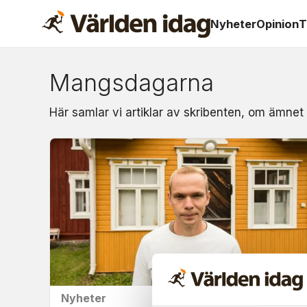
Nyheter
Opinion
T
Mangsdagarna
Om:
Här samlar vi artiklar av skribenten, om ämne
mangsdagarna
Nyheter