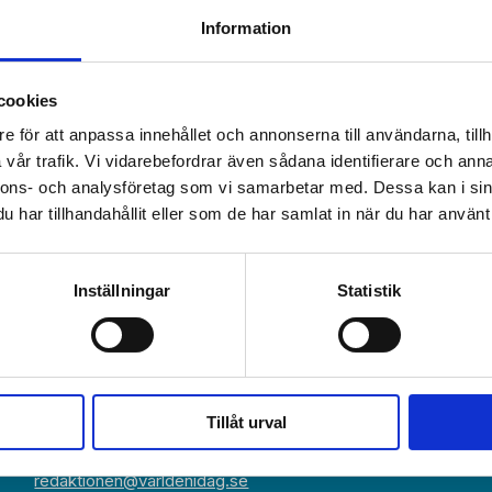
Information
cookies
e för att anpassa innehållet och annonserna till användarna, tillh
vår trafik. Vi vidarebefordrar även sådana identifierare och anna
nnons- och analysföretag som vi samarbetar med. Dessa kan i sin
har tillhandahållit eller som de har samlat in när du har använt 
Växel:
Om Världen 
018-430 40 00
Inställningar
Statistik
(kl 10–12, 14–16)
Kundservice
Prenumerer
Kundservice:
018-430 40 50
Annonsera
(kl 10–12, 14–16)
kundtjanst@varldenidag.se
Beställ maga
Tillåt urval
Redaktionen:
RSS-flöde
redaktionen@varldenidag.se