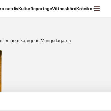
ro och liv
Kultur
Reportage
Vittnesbörd
Krönikor
t eller inom kategorin Mangsdagarna