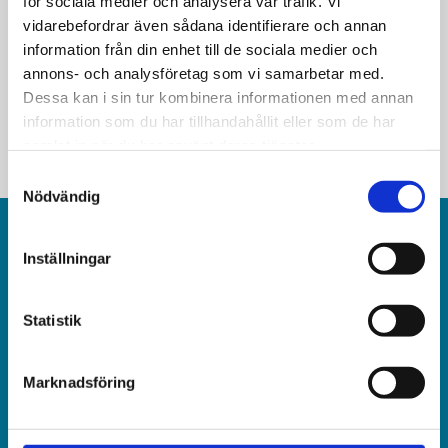
för sociala medier och analysera vår trafik. Vi
vidarebefordrar även sådana identifierare och annan
virus kan förinta
information från din enhet till de sociala medier och
annons- och analysföretag som vi samarbetar med.
Dessa kan i sin tur kombinera informationen med annan
information som du har tillhandahållit eller som de har
samlat in när du har använt deras tjänster.
Samtyckesval
Nödvändig
Inställningar
Statistik
Världen idag är en rikstäckande
och obunden nyhets­­­tidning på kristen grund.
Marknadsföring
Ansvarig utgivare och chef­redaktör: