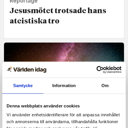
Reportage
Jesusmötet trotsade hans
ateistiska tro
Samtycke
Information
Om
Denna webbplats använder cookies
Vi använder enhetsidentifierare för att anpassa innehållet
Opinion
och annonserna till användarna, tillhandahålla funktioner
Det finns hopp som inget