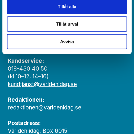
Jonas Adolfsson
Tillåt alla
© Världen idag AB
Tillåt urval
Växel:
018-430 40 00
Avvisa
(kl 10–12, 14–16)
Kundservice:
018-430 40 50
(kl 10–12, 14–16)
kundtjanst@varldenidag.se
Redaktionen:
redaktionen@varldenidag.se
Postadress:
Världen idag, Box 6015