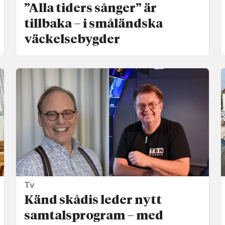
”Alla tiders sånger” är
tillbaka – i småländska
väckelse­bygder
Tv
Känd skådis leder nytt
samtals­program – med