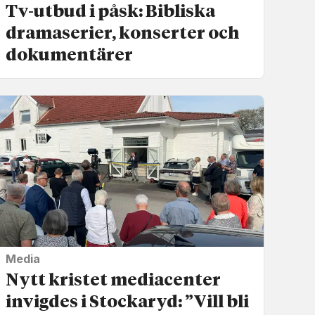
Tv-utbud i påsk: Bibliska
drama­serier, konserter och
dokumentärer
Media
Nytt kristet media­center
invigdes i Stockaryd: ”Vill bli