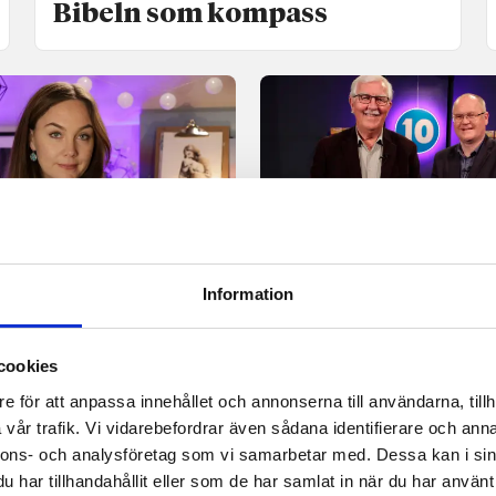
Bibeln som kompass
sbörd
Tv
vill förmedla Faderns
Kanal 10 får nya ägare 
Information
 med sina tavlor
Claesson kliver av
cookies
e för att anpassa innehållet och annonserna till användarna, tillh
vår trafik. Vi vidarebefordrar även sådana identifierare och anna
nnons- och analysföretag som vi samarbetar med. Dessa kan i sin
har tillhandahållit eller som de har samlat in när du har använt 