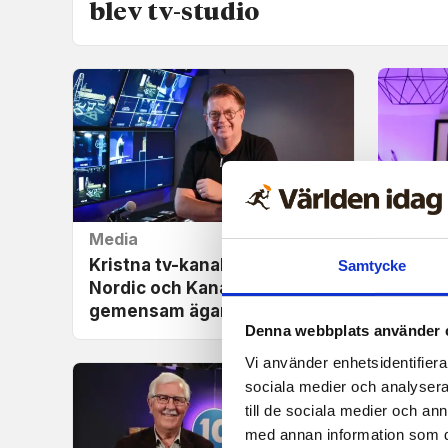
blev tv-studio
Media
Vittne
Kristna tv-kanalerna TBN
Hanna 
Samtycke
Nordic och Kanal 10 får
kärlek
gemensam ägare
Denna webbplats använder 
Vi använder enhetsidentifierar
sociala medier och analysera 
till de sociala medier och a
med annan information som du 