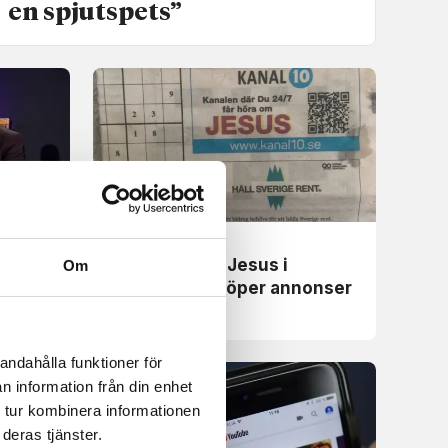
en spjutspets”
Evangelisation
– Börje
Mona sprider Jesus i
Om
lokalpress – köper annonser
andahålla funktioner för
n information från din enhet
 tur kombinera informationen
deras tjänster.