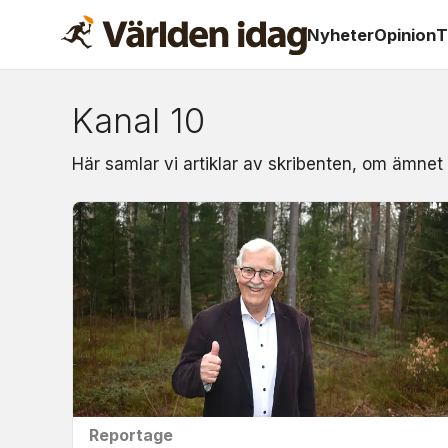
Nyheter
Opinion
T
Kanal 10
Om:
Här samlar vi artiklar av skribenten, om ämnet 
kanal
10
Reportage