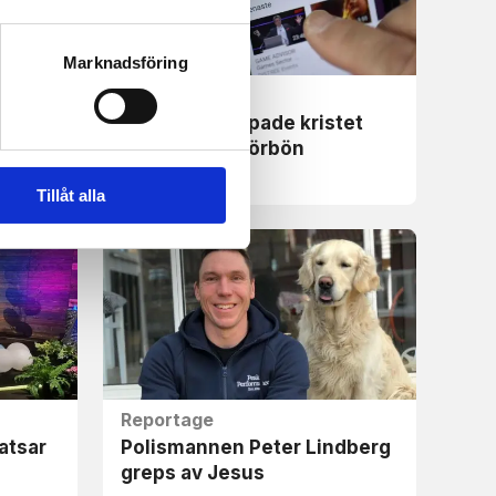
Marknadsföring
Nyheter
t
Youtube stoppade kristet
program om förbön
Tillåt alla
Reportage
satsar
Polismannen Peter Lindberg
greps av Jesus