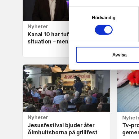
Samtyckesval
Nödvändig
Nyheter
Nyhet
Kanal 10 har tuff ekonomisk
Kriste
situation – men är hoppfulla
övers
avbry
Avvisa
Nyheter
Nyhet
Jesusfestival bjuder åter
Tv-pro
Älmhultsborna på grillfest
gemen