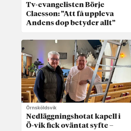
Tv-evangelisten Börje
Claesson: ”Att få uppleva
Andens dop betyder allt”
Örnsköldsvik
Nedläggnings­hotat kapell i
Ö-vik fick oväntat syfte –