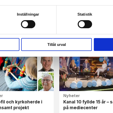
Inställningar
Statistik
er
Nyheter
n tv-kanal
Kanal 10 vädjar om öka
vämmades – fick
ekonomiskt stöd
ta förbönsprogram
Tillåt urval
er
Nyheter
fil och kyrkoherde i
Kanal 10 fyllde 15 år – 
samt projekt
på mediecenter