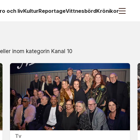
ro och liv
Kultur
Reportage
Vittnesbörd
Krönikor
eller inom kategorin Kanal 10
Tv