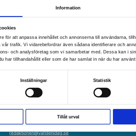
Tusen kvinnor ville peppas
Information
på kristet event
cookies
e för att anpassa innehållet och annonserna till användarna, tillh
vår trafik. Vi vidarebefordrar även sådana identifierare och anna
nnons- och analysföretag som vi samarbetar med. Dessa kan i sin
har tillhandahållit eller som de har samlat in när du har använt 
Växel:
Om Världen 
018-430 40 00
Inställningar
Statistik
(kl 10–12, 14–16)
Kundservice
Prenumerer
Kundservice:
018-430 40 50
Annonsera
(kl 10–12, 14–16)
kundtjanst@varldenidag.se
Beställ maga
Tillåt urval
Redaktionen:
RSS-flöde
redaktionen@varldenidag.se