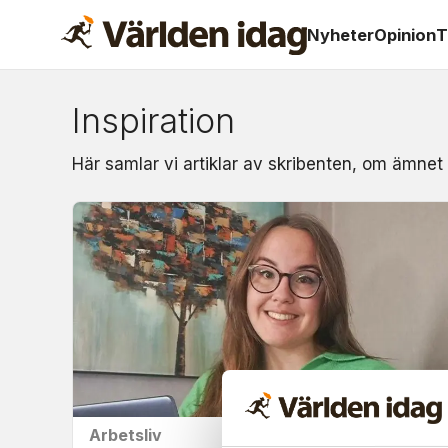
Nyheter
Opinion
T
Inspiration
Om:
Här samlar vi artiklar av skribenten, om ämnet 
inspiration
Arbetsliv