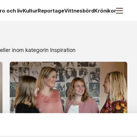
ro och liv
Kultur
Reportage
Vittnesbörd
Krönikor
eller inom kategorin Inspiration
Nyheter