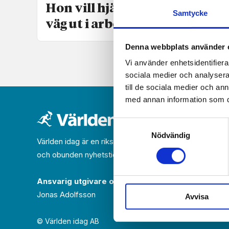
Hon vill hjälpa personer på
Samtycke
väg ut i arbetslivet
Denna webbplats använder 
Vi använder enhetsidentifierar
sociala medier och analysera 
till de sociala medier och a
med annan information som du 
Samtyckesval
Nödvändig
Världen idag är en rikstäckande
och obunden nyhets­­­tidning på kristen grund.
Ansvarig utgivare och chef­redaktör:
Jonas Adolfsson
Avvisa
© Världen idag AB