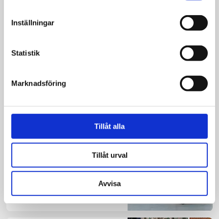
Inställningar
Reportage
Statistik
Överstelöjtnant
Robert Tuftström:
Marknadsföring
”Jag lever min dröm”
Tillåt alla
Nyheter
Allt fler fattiga söker
Tillåt urval
hjälp
Avvisa