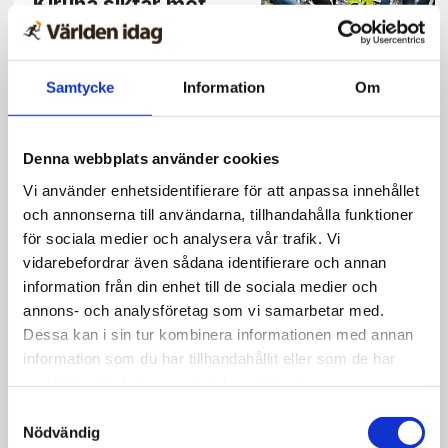
Kiruna siktar mot
framtiden
Samtycke
Information
Om
Reportage
Denna webbplats använder cookies
Kåren i Ö-vik var på
Vi använder enhetsidentifierare för att anpassa innehållet
väg att lägga ner –
och annonserna till användarna, tillhandahålla funktioner
nu sjuder den av liv
för sociala medier och analysera vår trafik. Vi
vidarebefordrar även sådana identifierare och annan
information från din enhet till de sociala medier och
annons- och analysföretag som vi samarbetar med.
Dessa kan i sin tur kombinera informationen med annan
Reportage
information som du har tillhandahållit eller som de har
Tidigt en morgon
samlat in när du har använt deras tjänster.
kom bönesvaret
Samtyckesval
Nödvändig