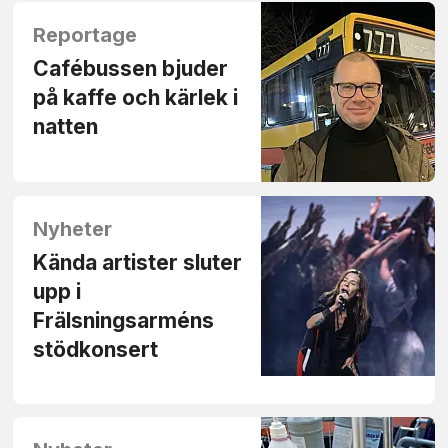
Reportage
Cafébussen bjuder
på kaffe och kärlek i
natten
Nyheter
Kända artister sluter
upp i
Frälsningsarméns
stödkonsert