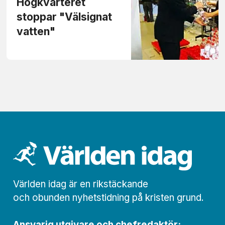
Högkvarteret
stoppar "Välsignat
vatten"
Världen idag är en rikstäckande
och obunden nyhets­­­tidning på kristen grund.
Ansvarig utgivare och chef­redaktör: