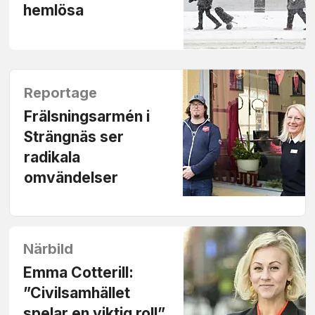
hemlösa
Reportage
Frälsningsarmén i
Strängnäs ser
radikala
omvändelser
Närbild
Emma Cotterill:
”Civilsamhället
spelar en viktig roll”