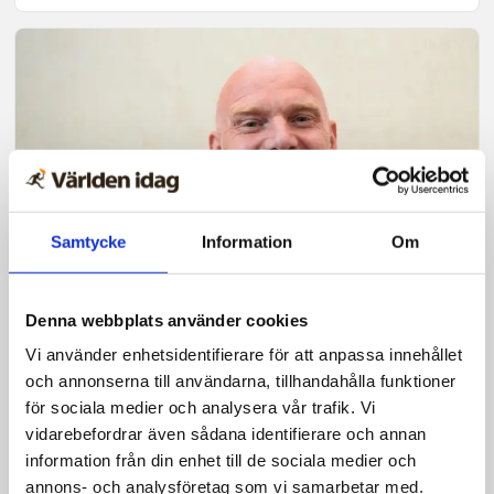
Samtycke
Information
Om
Krönika
Denna webbplats använder cookies
Vi får den helige Ande för att
Vi använder enhetsidentifierare för att anpassa innehållet
och annonserna till användarna, tillhandahålla funktioner
vandra och verka i Guds
för sociala medier och analysera vår trafik. Vi
kraft
vidarebefordrar även sådana identifierare och annan
information från din enhet till de sociala medier och
annons- och analysföretag som vi samarbetar med.