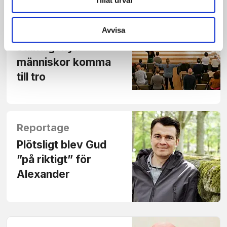
Tillåt urval
Reportage
Avvisa
Folkungakyrkan ser
ständigt nya
människor komma
till tro
Reportage
Plötsligt blev Gud
”på riktigt” för
Alexander