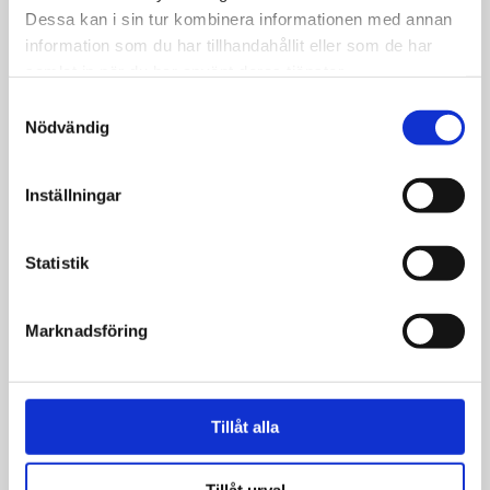
Dessa kan i sin tur kombinera informationen med annan
information som du har tillhandahållit eller som de har
Nyheter
samlat in när du har använt deras tjänster.
Christer Roshamn
Samtyckesval
Nödvändig
blir pastor i
Skogakyrkan
Inställningar
Statistik
Nyheter
Christer Roshamn
Marknadsföring
har slutat som
föreståndare i
Folkungakyrkan
Tillåt alla