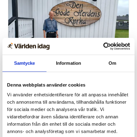
Samtycke
Information
Om
Sommarkonferens
Nu inleder Bönetåget sin
Denna webbplats använder cookies
långa konferens – i
Vi använder enhetsidentifierare för att anpassa innehållet
nordligaste Norrland
och annonserna till användarna, tillhandahålla funktioner
för sociala medier och analysera vår trafik. Vi
vidarebefordrar även sådana identifierare och annan
information från din enhet till de sociala medier och
annons- och analysföretag som vi samarbetar med.