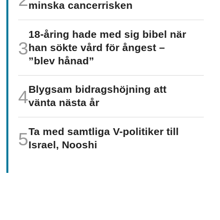
minska cancer­risken
18-åring hade med sig bibel när
han sökte vård för ångest –
”blev hånad”
Blygsam bidrags­höjning att
vänta nästa år
Ta med samtliga V-politiker till
Israel, Nooshi