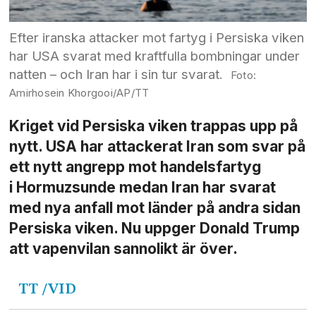
Efter iranska attacker mot fartyg i Persiska viken
har USA svarat med kraftfulla bombningar under
natten – och Iran har i sin tur svarat.
Amirhosein Khorgooi/AP/TT
Kriget vid Persiska viken trappas upp på
nytt. USA har attackerat Iran som svar på
ett nytt angrepp mot handels­fartyg
i Hormuz­sunde medan Iran har svarat
med nya anfall mot länder på andra sidan
Persiska viken. Nu uppger Donald Trump
att vapenvilan sannolikt är över.
TT
/VID