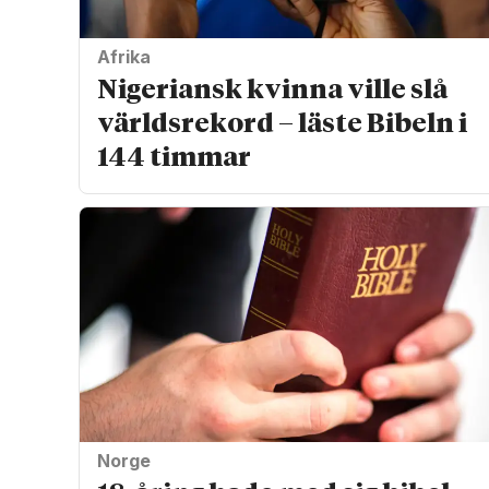
Afrika
Nigeriansk kvinna ville slå
världs­rekord – läste Bibeln i
144 timmar
Norge