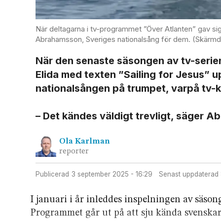
När deltagarna i tv-programmet ”Över Atlanten” gav si
Abrahamsson, Sveriges nationalsång för dem. (Skärm
När den senaste säsongen av tv-serie
Elida med texten ”Sailing for Jesus” 
national­sången på trumpet, varpå tv-
– Det kändes väldigt trevligt, säger A
Ola
Karlman
reporter
Publicerad
3 september 2025 - 16:29
Senast uppdaterad
I januari i år inleddes inspelningen av säso
Programmet går ut på att sju kända svenskar 