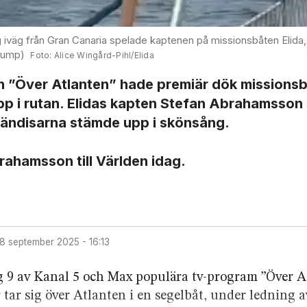
g iväg från Gran Canaria spelade kaptenen på missionsbåten Elida,
dump)
Alice Wingård-Pihl/Elida
n ”Över Atlanten” hade premiär dök missions­
upp i rutan. Elidas kapten Stefan Abrahamsson
kändisarna stämde upp i skönsång.
brahamsson till Världen idag.
8 september 2025 - 16:13
ng 9 av Kanal 5 och Max populära tv-program ”Över A
tar sig över Atlanten i en segelbåt, under ledning 