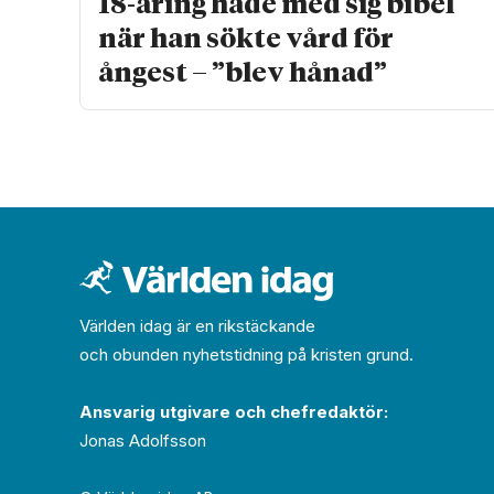
18-åring hade med sig bibel
när han sökte vård för
ångest – ”blev hånad”
Världen idag är en rikstäckande
och obunden nyhets­­­tidning på kristen grund.
Ansvarig utgivare och chef­redaktör:
Jonas Adolfsson