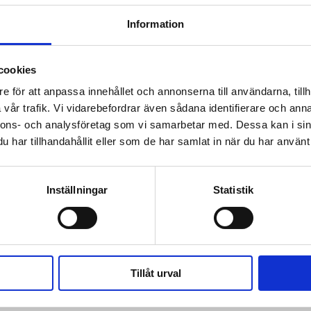
Information
KÖP
KÖP
cookies
e för att anpassa innehållet och annonserna till användarna, tillh
vår trafik. Vi vidarebefordrar även sådana identifierare och anna
nnons- och analysföretag som vi samarbetar med. Dessa kan i sin
har tillhandahållit eller som de har samlat in när du har använt 
 prenumerant? Logga in
Mina Sidor
Inställningar
Statistik
N ABRAHAMSSON
ELIDA
Tillåt urval