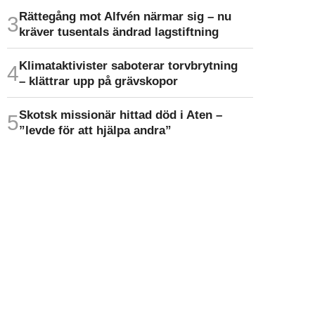
Rättegång mot Alfvén närmar sig – nu
kräver tusentals ändrad lagstiftning
Klimat­aktivister saboterar torv­brytning
– klättrar upp på gräv­skopor
Skotsk missionär hittad död i Aten –
”levde för att hjälpa andra”