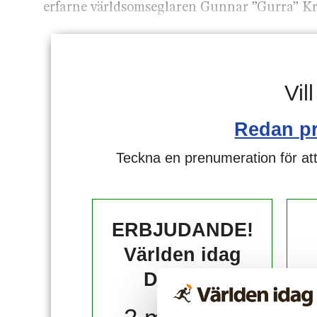
erfarne världsomseglaren Gunnar ”Gurra” Kr
Vil
Redan p
Teckna en prenumeration för att
ERBJUDANDE!
Världen idag
DIGITAL