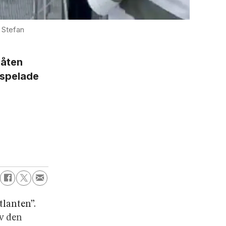
 Stefan
båten
 spelade
tlanten”.
av den