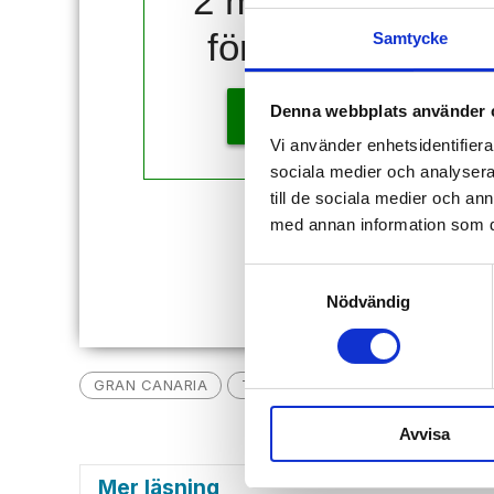
2 månader
för 10 kr!
Samtycke
Denna webbplats använder 
KÖP
Vi använder enhetsidentifierar
sociala medier och analysera 
till de sociala medier och a
med annan information som du 
Redan
Samtyckesval
Nödvändig
GRAN CANARIA
TV-SERIE
NYHETER
STEFA
Avvisa
Mer läsning