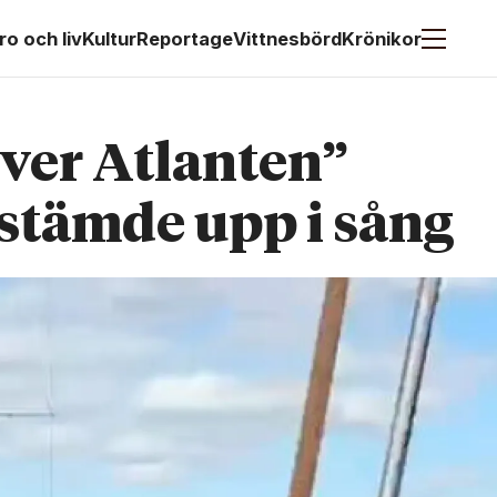
ro och liv
Kultur
Reportage
Vittnesbörd
Krönikor
Över Atlanten”
 stämde upp i sång