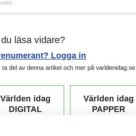
antz.
l du läsa vidare?
renumerant? Logga in
 ta del av denna artikel och mer på varldenidag.se
Världen idag
Världen idag
DIGITAL
PAPPER
139,-
229,-
kr/månad ​​​​​​
kr/månad ​​​​​​