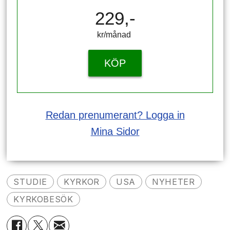
229,-
kr/månad ​​​​​​
KÖP
Redan prenumerant? Logga in
Mina Sidor
STUDIE
KYRKOR
USA
NYHETER
KYRKOBESÖK