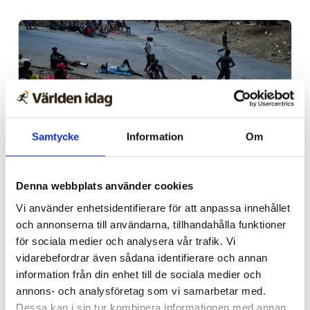
Samtycke
Information
Om
Spanien/Marocko
Denna webbplats använder cookies
Vi använder enhetsidentifierare för att anpassa innehållet
Uppgifter: Tusentals
och annonserna till användarna, tillhandahålla funktioner
migranter kvar i Ceuta
för sociala medier och analysera vår trafik. Vi
vidarebefordrar även sådana identifierare och annan
information från din enhet till de sociala medier och
annons- och analysföretag som vi samarbetar med.
Dessa kan i sin tur kombinera informationen med annan