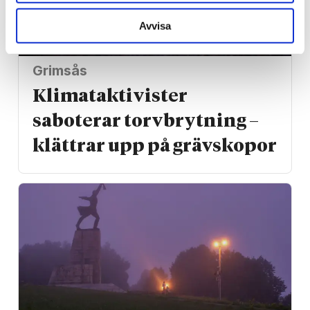
Avvisa
Grimsås
Klimat­aktivister
saboterar torv­brytning –
klättrar upp på gräv­skopor