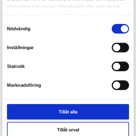
information som du har tillhandahållit eller som de har
samlat in när du har använt deras tjänster.
Samtyckesval
Nödvändig
Inställningar
Natur
Lovande blåbärssäsong –
Statistik
så nyttigt är superbäret
Marknadsföring
Tillåt alla
Tillåt urval