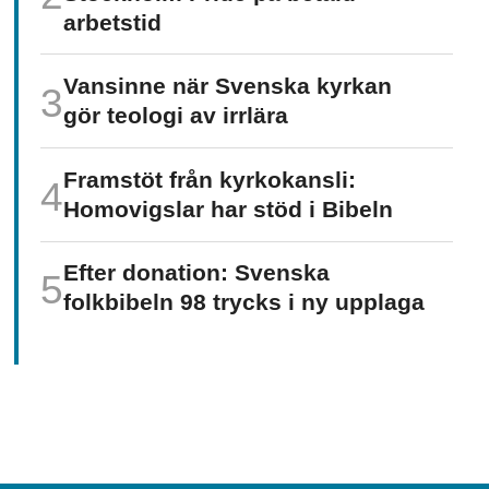
arbetstid
Vansinne när Svenska kyrkan
gör teologi av irrlära
Framstöt från kyrkokansli:
Homo­vigslar har stöd i Bibeln
Efter donation: Svenska
folkbibeln 98 trycks i ny upplaga