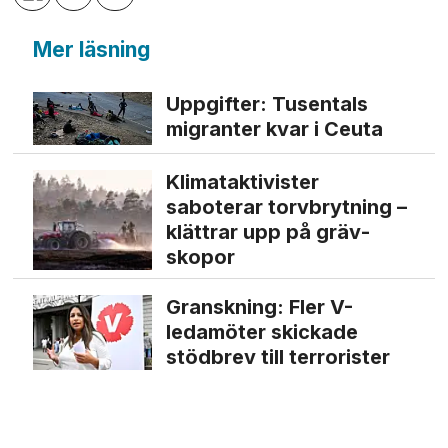
Mer läsning
Uppgifter: Tusentals
migranter kvar i Ceuta
Klimat­aktivister
saboterar torv­brytning –
klättrar upp på gräv­
skopor
Granskning: Fler V-
ledamöter skickade
stödbrev till terrorister