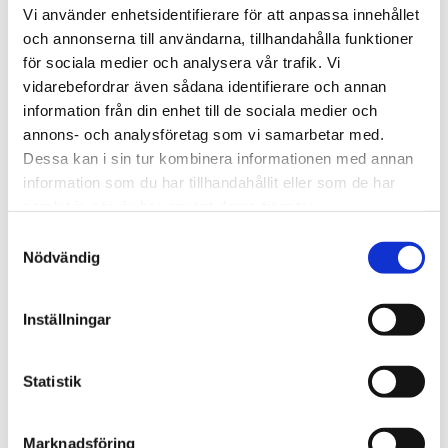
Vi använder enhetsidentifierare för att anpassa innehållet
och annonserna till användarna, tillhandahålla funktioner
för sociala medier och analysera vår trafik. Vi
Sommarkonferens
vidarebefordrar även sådana identifierare och annan
Nu inleder Bönetåget sin
information från din enhet till de sociala medier och
annons- och analysföretag som vi samarbetar med.
långa konferens – i
Dessa kan i sin tur kombinera informationen med annan
nordligaste Norrland
information som du har tillhandahållit eller som de har
samlat in när du har använt deras tjänster.
Samtyckesval
Nödvändig
Inställningar
Statistik
Marknadsföring