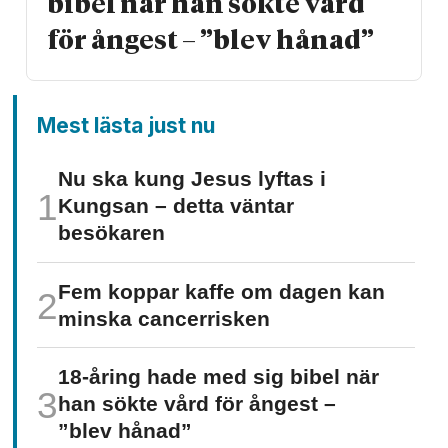
bibel när han sökte vård
för ångest – ”blev hånad”
Mest lästa just nu
Nu ska kung Jesus lyftas i
Kungsan – detta väntar
besökaren
Fem koppar kaffe om dagen kan
minska cancer­risken
18-åring hade med sig bibel när
han sökte vård för ångest –
”blev hånad”