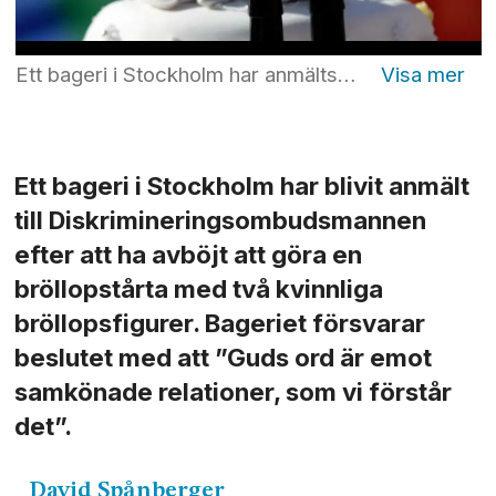
Ett bageri i Stockholm har anmälts till Diskrimineringsombudsmannen för att man inte velat baka en tårta till ett samkönat bröllop. Foto: Armando Franca/AP/TT
Ett bageri i Stockholm har blivit anmält
till Diskrimineringsombudsmannen
efter att ha avböjt att göra en
bröllopstårta med två kvinnliga
bröllopsfigurer. Bageriet försvarar
beslutet med att ”Guds ord är emot
samkönade relationer, som vi förstår
det”.
David
Spånberger