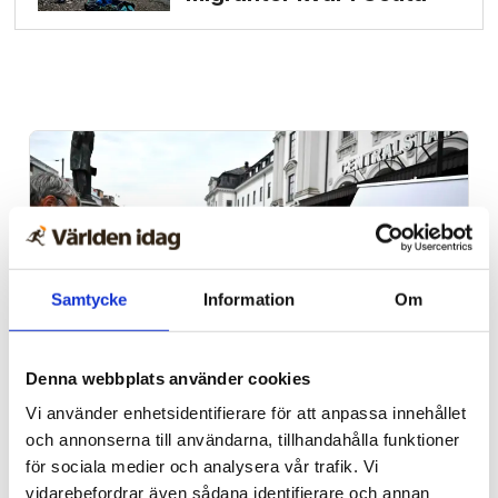
Samtycke
Information
Om
Denna webbplats använder cookies
Ledare
Vi använder enhetsidentifierare för att anpassa innehållet
Ta med samtliga V-
och annonserna till användarna, tillhandahålla funktioner
för sociala medier och analysera vår trafik. Vi
politiker till Israel, Nooshi
vidarebefordrar även sådana identifierare och annan