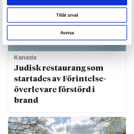
Tillåt urval
Avvisa
Kanada
Judisk restaurang som
startades av Förintelse­
överlevare förstörd i
brand