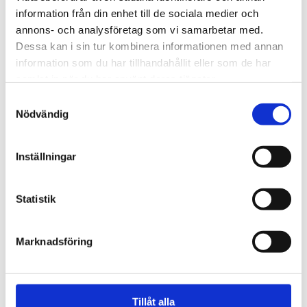
information från din enhet till de sociala medier och
annons- och analysföretag som vi samarbetar med.
Dessa kan i sin tur kombinera informationen med annan
information som du har tillhandahållit eller som de har
samlat in när du har använt deras tjänster.
Samtyckesval
Nödvändig
Inställningar
Vittnesbörd
Statistik
Ateisten Henrik fångades
av den korsfäste Jesus
Marknadsföring
Tillåt alla