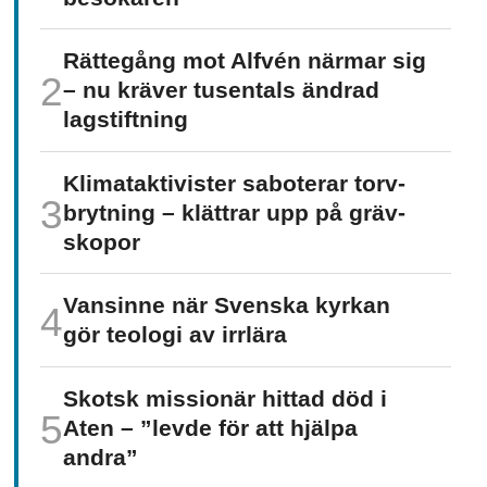
Rättegång mot Alfvén närmar sig
– nu kräver tusentals ändrad
lagstiftning
Klimat­aktivister saboterar torv­
brytning – klättrar upp på gräv­
skopor
Vansinne när Svenska kyrkan
gör teologi av irrlära
Skotsk missionär hittad död i
Aten – ”levde för att hjälpa
andra”