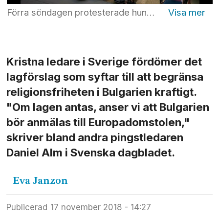
Förra söndagen protesterade hundratals kristna i Bulgariens huvudstad Sofia mot ett lagförslag som kan göra det betydligt svårare för mindre samfund att verka i Bulgarien. Sedan gick de i bön förbi parlament och regeringsbyggnader. Foto: Privat
Kristna ledare i Sverige fördömer det
lagförslag som syftar till att begränsa
religionsfriheten i Bulgarien kraftigt.
"Om lagen antas, anser vi att Bulgarien
bör anmälas till Europadomstolen,"
skriver bland andra pingstledaren
Daniel Alm i Svenska dagbladet.
Eva
Janzon
Publicerad
17 november 2018 - 14:27