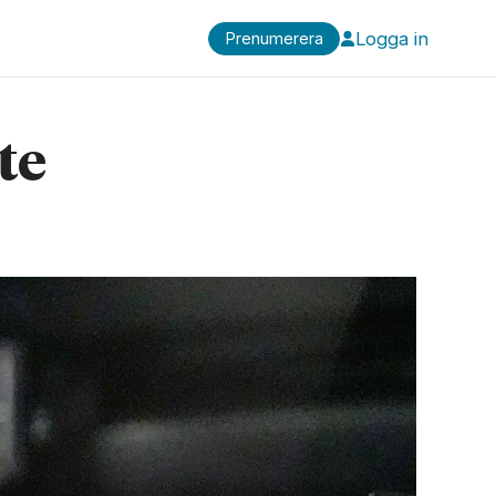
Logga in
Prenumerera
te