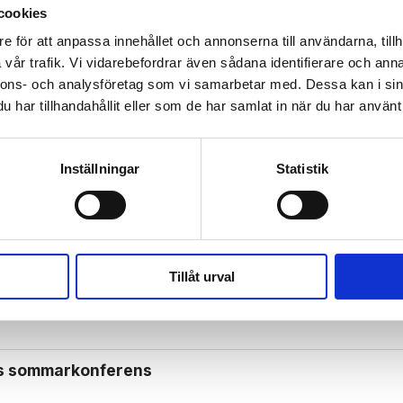
cookies
e för att anpassa innehållet och annonserna till användarna, tillh
 prenumerant? Logga in
vår trafik. Vi vidarebefordrar även sådana identifierare och anna
nnons- och analysföretag som vi samarbetar med. Dessa kan i sin
Mina Sidor
har tillhandahållit eller som de har samlat in när du har använt 
Inställningar
Statistik
MEIR
Tillåt urval
ades av Förintelse­överlevare förstörd i brand
ls sommarkonferens