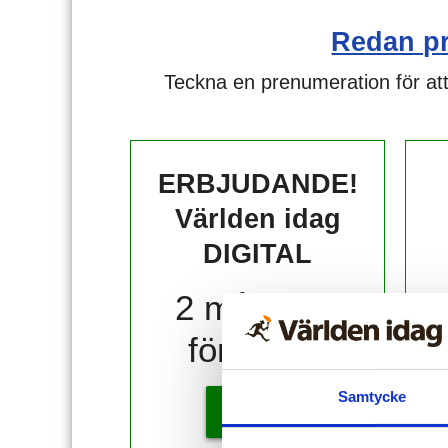
Redan p
Teckna en prenumeration för att
ERBJUDANDE!
Världen idag
DIGITAL
2 månader
för 10 kr!
Samtycke
KÖP