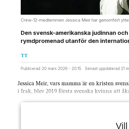
Crew-12-medlemmen Jessica Meir har genomfört ytte
Den svensk-amerikanska judinnan och 
rymd­promenad utanför den inter­nation
TT
Publicerad
20 mars 2026 - 20:15
Senast uppdaterad
21 
Jessica Meir, vars mamma är en kristen svens
i Irak, blev 2019 första svenska kvinna att å
Vil