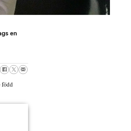
ags en
e född