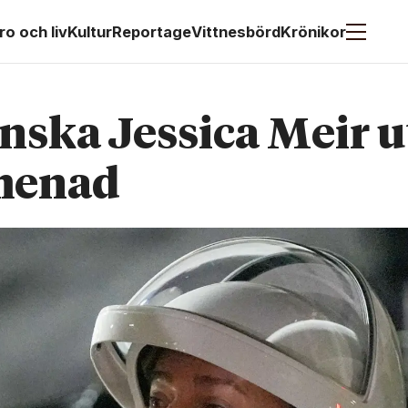
ro och liv
Kultur
Reportage
Vittnesbörd
Krönikor
ska Jessica Meir u
menad