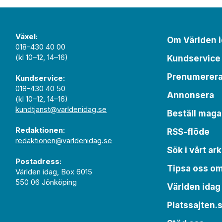
Växel:
Om Världen 
018-430 40 00
(kl 10–12, 14–16)
Kundservice
Prenumerer
Kundservice:
018-430 40 50
Annonsera
(kl 10–12, 14–16)
kundtjanst@varldenidag.se
Beställ maga
Redaktionen:
RSS-flöde
redaktionen@varldenidag.se
Sök i vårt ark
Postadress:
Tipsa oss o
Världen idag, Box 6015
550 06 Jönköping
Världen idag
Platssajten.