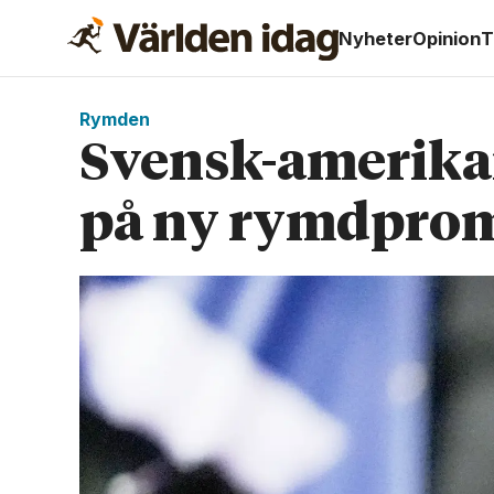
Nyheter
Opinion
T
Rymden
Svensk-amerikan
på ny rymd­pro