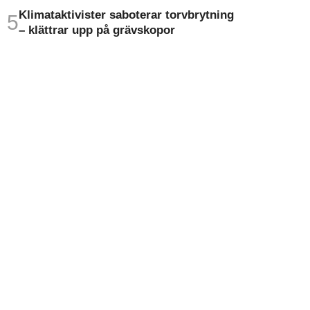
Klimat­aktivister saboterar torv­brytning
– klättrar upp på gräv­skopor