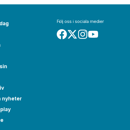
Följ oss i sociala medier
idag
a
sin
iv
m nyheter
 play
se