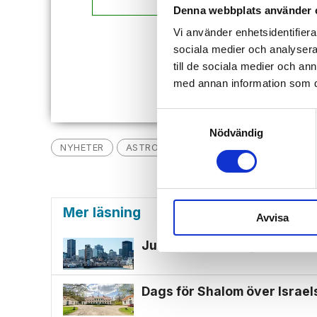
Denna webbplats använder 
Vi använder enhetsidentifierar
Redan
sociala medier och analysera 
till de sociala medier och a
med annan information som du 
Samtyckesval
Nödvändig
NYHETER
ASTRONAUT
RYMDEN
JESSICA 
Mer läsning
Avvisa
Judisk restaurang som start
Dags för Shalom över Israe