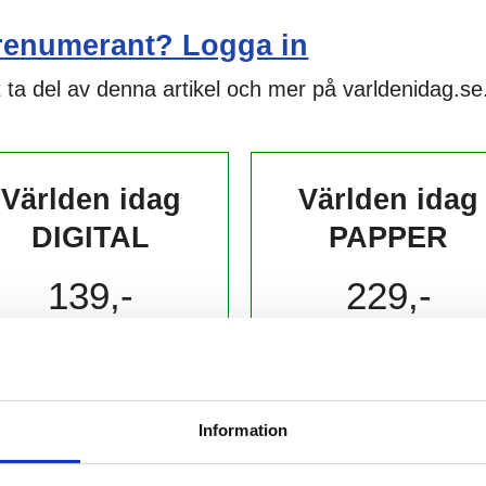
renumerant? Logga in
 ta del av denna artikel och mer på varldenidag.se
Världen idag
Världen idag
DIGITAL
PAPPER
139,-
229,-
kr/månad ​​​​​​
kr/månad ​​​​​​
KÖP
KÖP
Information