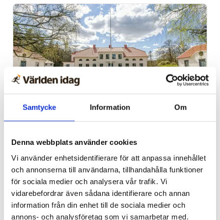
Samtycke
Information
Om
Alingsås
Dags för Shalom över
Denna webbplats använder cookies
Israels sommarkonferens
Vi använder enhetsidentifierare för att anpassa innehållet
och annonserna till användarna, tillhandahålla funktioner
för sociala medier och analysera vår trafik. Vi
vidarebefordrar även sådana identifierare och annan
information från din enhet till de sociala medier och
annons- och analysföretag som vi samarbetar med.