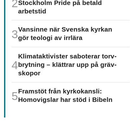
Stockholm Pride på betald
arbetstid
Vansinne när Svenska kyrkan
gör teologi av irrlära
Klimat­aktivister saboterar torv­
brytning – klättrar upp på gräv­
skopor
Framstöt från kyrkokansli:
Homo­vigslar har stöd i Bibeln