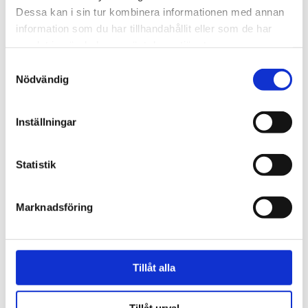
Dessa kan i sin tur kombinera informationen med annan
information som du har tillhandahållit eller som de har
samlat in när du har använt deras tjänster.
Samtyckesval
Nödvändig
Vardag
Inställningar
Fem koppar kaffe om
dagen kan minska cancer­
Statistik
risken
Marknadsföring
Tillåt alla
Tillåt urval