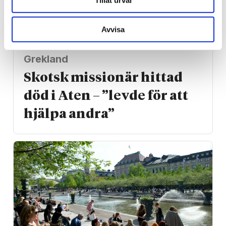
Avvisa
Grekland
Skotsk missionär hittad
död i Aten – ”levde för att
hjälpa andra”