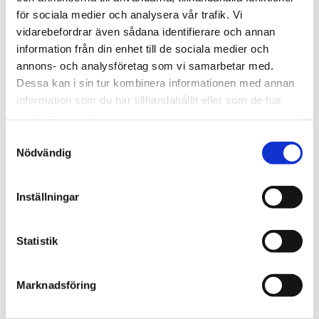
Afrika
för sociala medier och analysera vår trafik. Vi
Nigeriansk kvinna ville
vidarebefordrar även sådana identifierare och annan
information från din enhet till de sociala medier och
slå världs­rekord – läste
annons- och analysföretag som vi samarbetar med.
Bibeln i 144 timmar
Dessa kan i sin tur kombinera informationen med annan
information som du har tillhandahållit eller som de har
samlat in när du har använt deras tjänster.
Samtyckesval
Nödvändig
Inställningar
Statistik
Marknadsföring
Norge
18-åring hade med sig