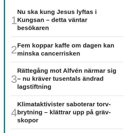
Nu ska kung Jesus lyftas i
Kungsan – detta väntar
besökaren
Fem koppar kaffe om dagen kan
minska cancer­risken
Rättegång mot Alfvén närmar sig
– nu kräver tusentals ändrad
lagstiftning
Klimat­aktivister saboterar torv­
brytning – klättrar upp på gräv­
skopor