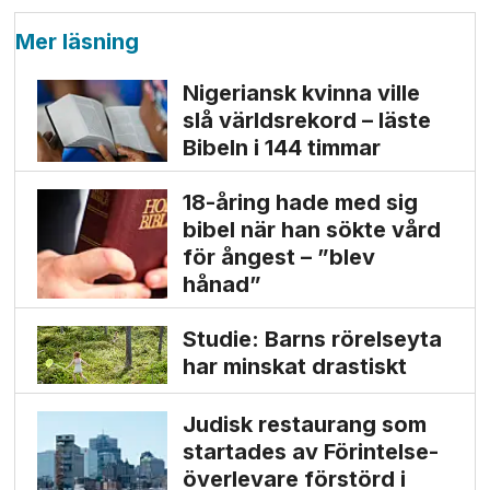
Mer läsning
Nigeriansk kvinna ville
slå världs­rekord – läste
Bibeln i 144 timmar
18-åring hade med sig
bibel när han sökte vård
för ångest – ”blev
hånad”
Studie: Barns rörelseyta
har minskat drastiskt
Judisk restaurang som
startades av Förintelse­
överlevare förstörd i