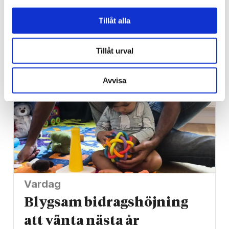
bibel när han sökte vård
Tillåt alla
för ångest – ”blev hånad”
Tillåt urval
Avvisa
Vardag
Blygsam bidrags­höjning
att vänta nästa år