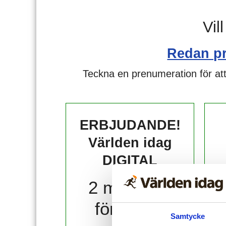
Vil
Redan p
Teckna en prenumeration för att
ERBJUDANDE!
Världen idag
DIGITAL
2 månader
för 10 kr!
Samtycke