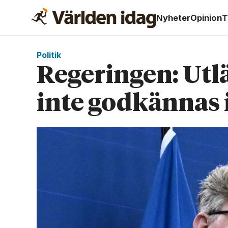
Nyheter
Opinion
T
Politik
Regeringen: Utl
inte godkännas i