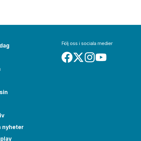
Följ oss i sociala medier
idag
a
sin
iv
m nyheter
 play