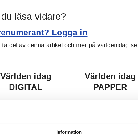
l du läsa vidare?
renumerant? Logga in
 ta del av denna artikel och mer på varldenidag.se
Världen idag
Världen idag
DIGITAL
PAPPER
139,-
229,-
kr/månad ​​​​​​
kr/månad ​​​​​​
KÖP
KÖP
Information