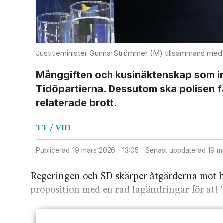
Justitieminister Gunnar Strömmer (M) tillsammans med
Månggiften och kusin­äktenskap som ing
Tidö­partierna. Dessutom ska polisen 
relaterade brott.
TT / VID
Publicerad
19 mars 2026 - 13:05
Senast uppdaterad
19 
Regeringen och SD skärper åtgärderna mot h
proposition med en rad lagändringar för att ”t