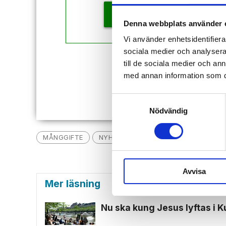
KÖP
Denna webbplats använder 
Vi använder enhetsidentifierar
sociala medier och analysera 
till de sociala medier och a
Redan
med annan information som du 
Samtyckesval
Nödvändig
MÅNGGIFTE
NYHETER
REGERINGEN
ÄKTEN
Avvisa
Mer läsning
Nu ska kung Jesus lyftas i 