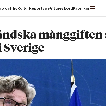
ro och liv
Kultur
Reportage
Vittnesbörd
Krönikor
ändska mång­giften
 Sverige