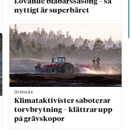
Lovande blåbärssäsong – så
nyttigt är superbäret
Grimsås
Klimat­aktivister saboterar
torv­brytning – klättrar upp
på gräv­skopor