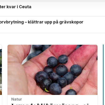
ter kvar i Ceuta
orv­brytning – klättrar upp på gräv­skopor
Natur