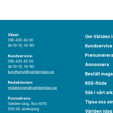
Växel:
Om Världen 
018-430 40 00
(kl 10–12, 14–16)
Kundservice
Prenumerer
Kundservice:
018-430 40 50
Annonsera
(kl 10–12, 14–16)
kundtjanst@varldenidag.se
Beställ maga
Redaktionen:
RSS-flöde
redaktionen@varldenidag.se
Sök i vårt ark
Postadress:
Tipsa oss o
Världen idag, Box 6015
550 06 Jönköping
Världen idag