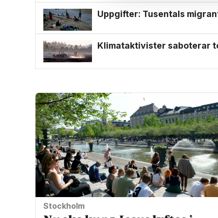
Uppgifter: Tusentals migran
Klimat­aktivister saboterar t
Stockholm