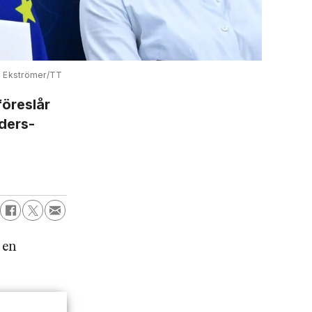
 Ekströmer/TT
föreslår
eders­
 en