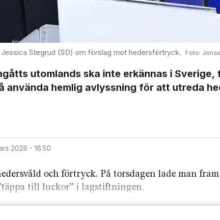
 Jessica Stegrud (SD) om förslag mot hedersförtryck.
Jonas
åtts utom­lands ska inte erkännas i Sverige, 
få använda hemlig avlyssning för att utreda h
mars 2026 - 16:50
edersvåld och förtryck. På torsdagen lade man fram
äppa till luckor” i lag­stiftningen.