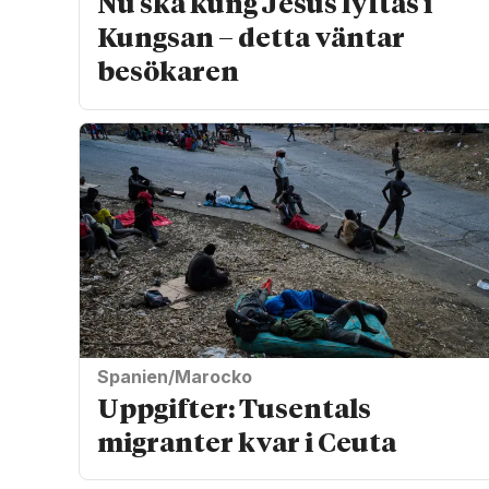
Nu ska kung Jesus lyftas i
Kungsan – detta väntar
besökaren
Spanien/Marocko
Uppgifter: Tusentals
migranter kvar i Ceuta