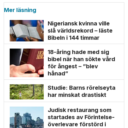
Mer läsning
Nigeriansk kvinna ville
slå världs­rekord – läste
Bibeln i 144 timmar
18-åring hade med sig
bibel när han sökte vård
för ångest – ”blev
hånad”
Studie: Barns rörelseyta
har minskat drastiskt
Judisk restaurang som
startades av Förintelse­
överlevare förstörd i