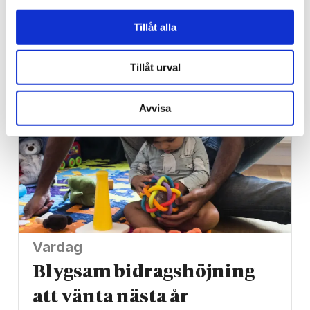
bibel när han sökte vård
Tillåt alla
för ångest – ”blev hånad”
Tillåt urval
Avvisa
Vardag
Blygsam bidrags­höjning
att vänta nästa år