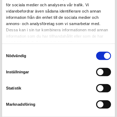
Afrika
för sociala medier och analysera vår trafik. Vi
Nigeriansk kvinna ville
vidarebefordrar även sådana identifierare och annan
information från din enhet till de sociala medier och
slå världs­rekord – läste
annons- och analysföretag som vi samarbetar med.
Bibeln i 144 timmar
Dessa kan i sin tur kombinera informationen med annan
information som du har tillhandahållit eller som de har
samlat in när du har använt deras tjänster.
Samtyckesval
Nödvändig
Inställningar
Statistik
Marknadsföring
Norge
18-åring hade med sig