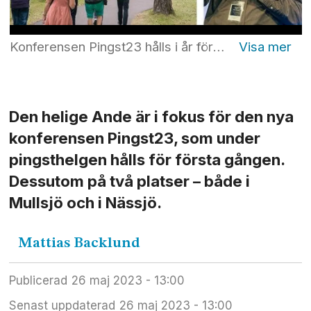
Konferensen Pingst23 hålls i år för första gången på två platser, Missionskyrkan i Nässjö samt i Nyhemshallen i Mullsjö (bilden). Jonas Andersson tog initiativ till konferensen Pingst23 som hålls i helgen. Foto: Mikael Good
Den helige Ande är i fokus för den nya
konferensen Pingst23, som under
pingsthelgen hålls för första gången.
Dessutom på två platser – både i
Mullsjö och i Nässjö.
Mattias
Backlund
Publicerad
26 maj 2023 - 13:00
Senast uppdaterad
26 maj 2023 - 13:00