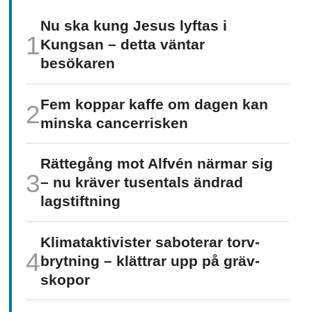
Nu ska kung Jesus lyftas i
Kungsan – detta väntar
besökaren
Fem koppar kaffe om dagen kan
minska cancer­risken
Rättegång mot Alfvén närmar sig
– nu kräver tusentals ändrad
lagstiftning
Klimat­aktivister saboterar torv­
brytning – klättrar upp på gräv­
skopor