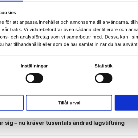
cookies
e för att anpassa innehållet och annonserna till användarna, tillh
vår trafik. Vi vidarebefordrar även sådana identifierare och anna
 prenumerant? Logga in
nnons- och analysföretag som vi samarbetar med. Dessa kan i sin
har tillhandahållit eller som de har samlat in när du har använt 
Mina Sidor
Inställningar
Statistik
ROPALESTINSK
ISRAEL
Tillåt urval
 sig – nu kräver tusentals ändrad lagstiftning