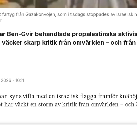
artyg från Gazakonvojen, som i tisdags stoppades av israelisk mil
TT
mar Ben-Gvir behandlade pro­palestinska aktivis
t väcker skarp kritik från omvärlden – och frå
j 2026 - 16:11
han syns vifta med en israelisk flagga framför knäbö
 har väckt en storm av kritik från omvärlden – och 