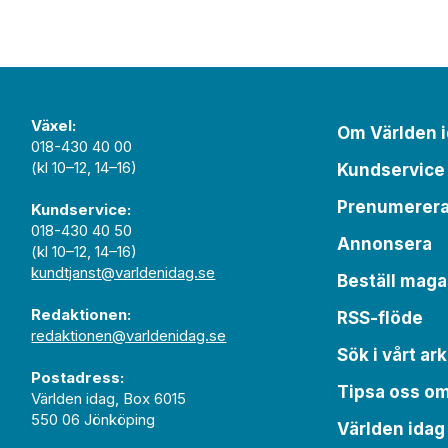
Växel:
Om Världen 
018-430 40 00
(kl 10–12, 14–16)
Kundservice
Prenumerer
Kundservice:
018-430 40 50
Annonsera
(kl 10–12, 14–16)
kundtjanst@varldenidag.se
Beställ maga
Redaktionen:
RSS-flöde
redaktionen@varldenidag.se
Sök i vårt ark
Postadress:
Tipsa oss o
Världen idag, Box 6015
550 06 Jönköping
Världen idag