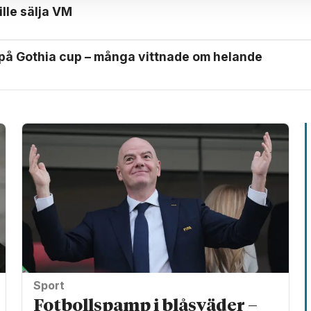
ille sälja VM
 på Gothia cup – många vittnade om helande
Sport
Fotbollspamp i blåsväder –