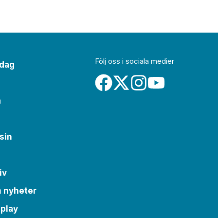
Följ oss i sociala medier
idag
a
sin
iv
m nyheter
 play