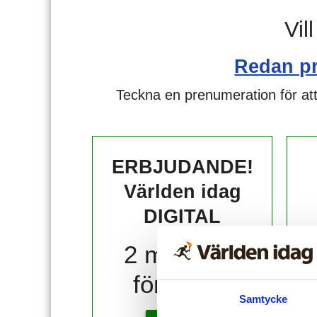
Vil
Redan p
Teckna en prenumeration för att
ERBJUDANDE!
Världen idag
DIGITAL
2 månader
för 10 kr!
Samtycke