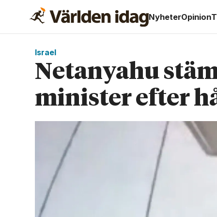
Nyheter
Opinion
T
Israel
Netanyahu stämm
minister efter h