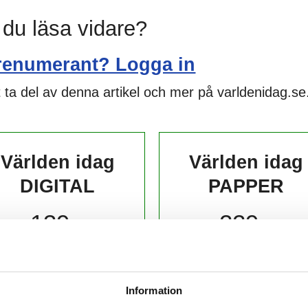
l du läsa vidare?
renumerant? Logga in
 ta del av denna artikel och mer på varldenidag.se
Världen idag
Världen idag
DIGITAL
PAPPER
139,-
229,-
kr/månad ​​​​​​
kr/månad ​​​​​​
KÖP
KÖP
Information