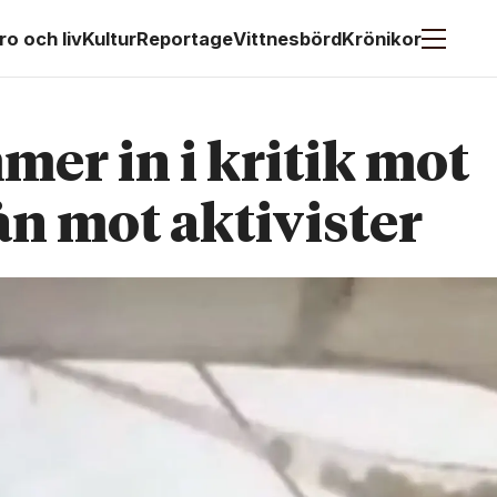
ro och liv
Kultur
Reportage
Vittnesbörd
Krönikor
er in i kritik mot
ån mot aktivister