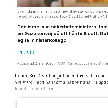
Skärmdump från en video med aktivister ombord på ett f
försök att segla till Gaza.
Global Sumud Flotilla/AP/
Den israeliske säkerhets­ministern Ita
en Gaza­konvoj på ett hånfullt sätt. De
egna minister­kollegor.
TT
/ VID
Publicerad
21 maj 2026 - 15:00
Senast uppdaterad
21 ma
Itamir Ben-Gvir har publicerat en video där 
aktivister med händerna bakbundna. Inlägget
israeliska ministrar.