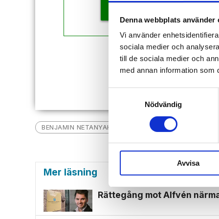
KÖP
Denna webbplats använder 
Vi använder enhetsidentifierar
sociala medier och analysera 
Redan
till de sociala medier och a
med annan information som du 
Samtyckesval
Nödvändig
BENJAMIN NETANYAHU
GAZA
NYHETER
P
Avvisa
Mer läsning
Rättegång mot Alfvén närmar