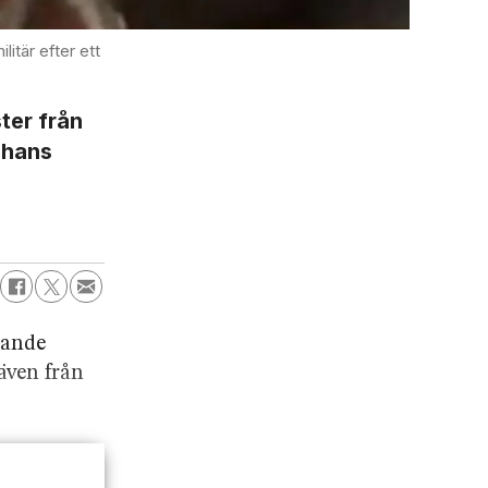
itär efter ett
ter från
n hans
jande
även från