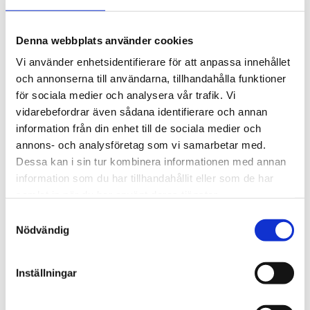
Denna webbplats använder cookies
Vi använder enhetsidentifierare för att anpassa innehållet
och annonserna till användarna, tillhandahålla funktioner
för sociala medier och analysera vår trafik. Vi
vidarebefordrar även sådana identifierare och annan
information från din enhet till de sociala medier och
annons- och analysföretag som vi samarbetar med.
Sommarkonferens
Dessa kan i sin tur kombinera informationen med annan
Nu inleder Bönetåget sin
information som du har tillhandahållit eller som de har
samlat in när du har använt deras tjänster.
långa konferens – i
Samtyckesval
nordligaste Norrland
Nödvändig
Inställningar