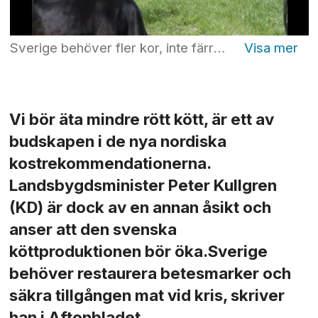
Sverige behöver fler kor, inte färre, menar landsbygdsministern. Foto: Fredrik Sandberg/TT
Vi bör äta mindre rött kött, är ett av
budskapen i de nya nordiska
kostrekommendationerna.
Landsbygdsminister Peter Kullgren
(KD) är dock av en annan åsikt och
anser att den svenska
köttproduktionen bör öka.Sverige
behöver restaurera betesmarker och
säkra tillgången mat vid kris, skriver
han i Aftonbladet.