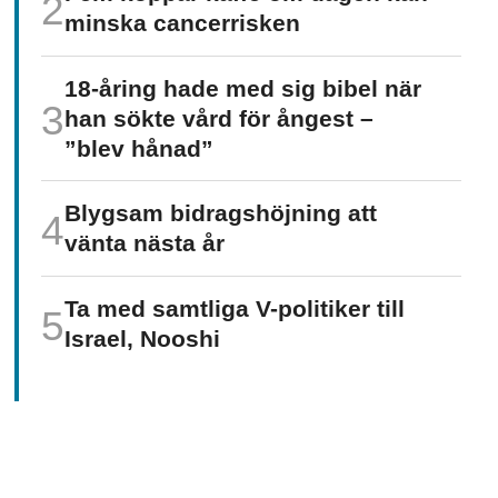
minska cancer­risken
18-åring hade med sig bibel när
han sökte vård för ångest –
”blev hånad”
Blygsam bidrags­höjning att
vänta nästa år
Ta med samtliga V-politiker till
Israel, Nooshi