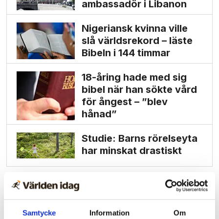
ambassadör i Libanon
Nigeriansk kvinna ville
slå världs­rekord – läste
Bibeln i 144 timmar
18-åring hade med sig
bibel när han sökte vård
för ångest – ”blev
hånad”
Studie: Barns rörelseyta
har minskat drastiskt
Samtycke
Information
Om