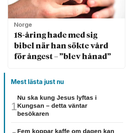
Norge
18-åring hade med sig
bibel när han sökte vård
för ångest – ”blev hånad”
Mest lästa just nu
Nu ska kung Jesus lyftas i
Kungsan – detta väntar
besökaren
Fem koppar kaffe om dagen kan