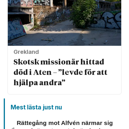
Grekland
Skotsk missionär hittad
död i Aten – ”levde för att
hjälpa andra”
Mest lästa just nu
Rättegång mot Alfvén närmar sig