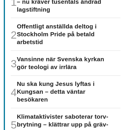
– nu kräver tusentals ändrad
lagstiftning
Offentligt anställda deltog i
Stockholm Pride på betald
arbetstid
Vansinne när Svenska kyrkan
gör teologi av irrlära
Nu ska kung Jesus lyftas i
Kungsan – detta väntar
besökaren
Klimat­aktivister saboterar torv­
brytning – klättrar upp på gräv­