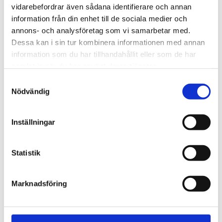
brand
vidarebefordrar även sådana identifierare och annan
information från din enhet till de sociala medier och
annons- och analysföretag som vi samarbetar med.
Dessa kan i sin tur kombinera informationen med annan
information som du har tillhandahållit eller som de har
samlat in när du har använt deras tjänster.
Samtyckesval
Nödvändig
Inställningar
Alingsås
Statistik
Dags för Shalom över
Marknadsföring
Israels sommarkonferens