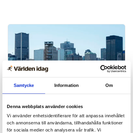
Samtycke
Information
Om
Kanada
Judisk restaurang som
Denna webbplats använder cookies
startades av Förintelse­
Vi använder enhetsidentifierare för att anpassa innehållet
och annonserna till användarna, tillhandahålla funktioner
överlevare förstörd i
för sociala medier och analysera vår trafik. Vi