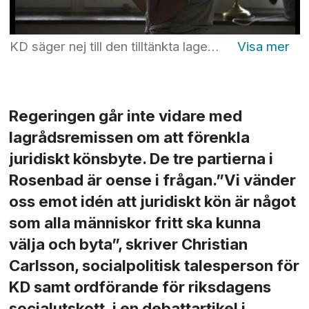
KD säger nej till den tilltänkta lagen om förenklade juridiska könsbyten. M och L avser att söka andra samarbetspartners i riksdagen i denna fråga. Foto: Fredrik Sandberg/TT
Regeringen går inte vidare med
lagrådsremissen om att förenkla
juridiskt könsbyte. De tre partierna i
Rosenbad är oense i frågan.”Vi vänder
oss emot idén att juridiskt kön är något
som alla människor fritt ska kunna
välja och byta”, skriver Christian
Carlsson, socialpolitisk talesperson för
KD samt ordförande för riksdagens
socialutskott, i en debattartikel i