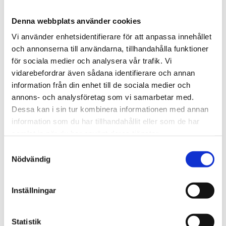
Denna webbplats använder cookies
Vi använder enhetsidentifierare för att anpassa innehållet
och annonserna till användarna, tillhandahålla funktioner
för sociala medier och analysera vår trafik. Vi
vidarebefordrar även sådana identifierare och annan
information från din enhet till de sociala medier och
annons- och analysföretag som vi samarbetar med.
Dessa kan i sin tur kombinera informationen med annan
Norge
information som du har tillhandahållit eller som de har
samlat in när du har använt deras tjänster.
18-åring hade med sig
Samtyckesval
bibel när han sökte vård
Nödvändig
för ångest – ”blev hånad”
Inställningar
Statistik