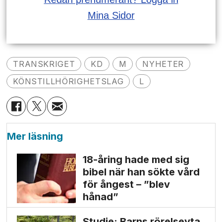
Mina Sidor
TRANSKRIGET
KD
M
NYHETER
KÖNSTILLHÖRIGHETSLAG
L
Mer läsning
18-åring hade med sig
bibel när han sökte vård
för ångest – ”blev
hånad”
Studie: Barns rörelseyta