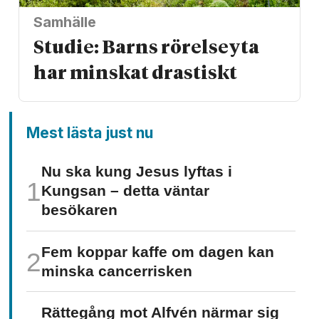
Samhälle
Studie: Barns rörelseyta
har minskat drastiskt
Mest lästa just nu
Nu ska kung Jesus lyftas i
Kungsan – detta väntar
besökaren
Fem koppar kaffe om dagen kan
minska cancer­risken
Rättegång mot Alfvén närmar sig