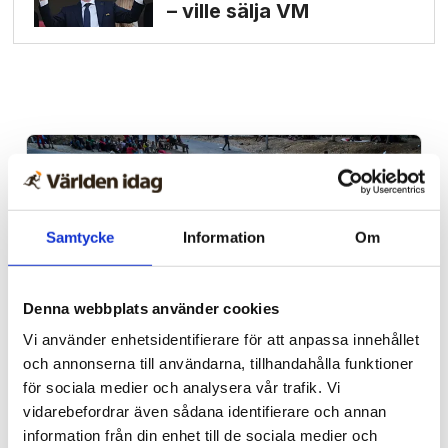
– ville sälja VM
Samtycke
Information
Om
Denna webbplats använder cookies
Vi använder enhetsidentifierare för att anpassa innehållet
och annonserna till användarna, tillhandahålla funktioner
Spanien/Marocko
för sociala medier och analysera vår trafik. Vi
Uppgifter: Tusentals
vidarebefordrar även sådana identifierare och annan
information från din enhet till de sociala medier och
migranter kvar i Ceuta