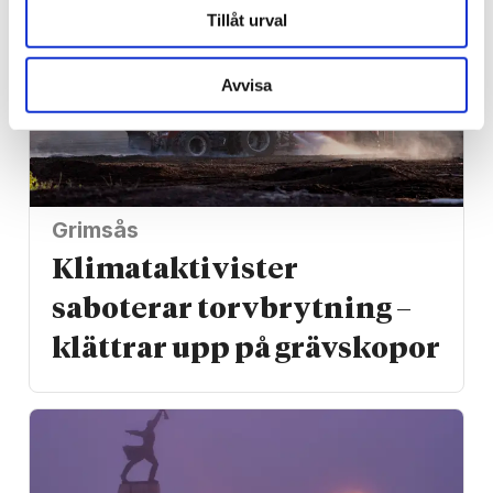
Tillåt urval
Avvisa
Grimsås
Klimat­aktivister
saboterar torv­brytning –
klättrar upp på gräv­skopor