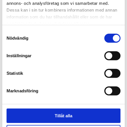
annons- och analysföretag som vi samarbetar med.
Dessa kan i sin tur kombinera informationen med annan
information som du har tillhandahållit eller som de har
samlat in när du har använt deras tjänster.
Samtyckesval
Nödvändig
Inställningar
Statistik
Natur
Marknadsföring
Lovande blåbärssäsong –
så nyttigt är superbäret
Tillåt alla