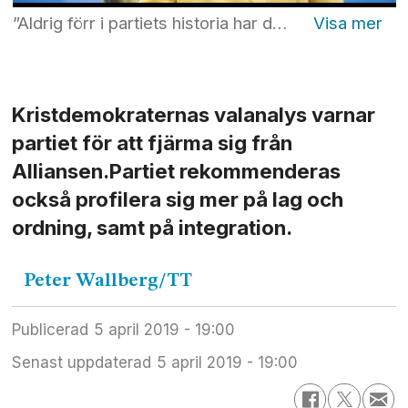
”Aldrig förr i partiets historia har dess partiledare spelat så stor roll för partivalet”. Det skriver KD:s valanalys-grupp om partiets framgångar under Ebba Busch Thor. Foto: Pavel Koubek / TT
Kristdemokraternas valanalys varnar
partiet för att fjärma sig från
Alliansen.Partiet rekommenderas
också profilera sig mer på lag och
ordning, samt på integration.
Peter
Wallberg/TT
Publicerad
5 april 2019 - 19:00
Senast uppdaterad
5 april 2019 - 19:00