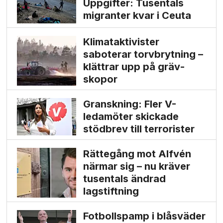
Uppgifter: Tusentals
migranter kvar i Ceuta
Klimat­aktivister
saboterar torv­brytning –
klättrar upp på gräv­
skopor
Granskning: Fler V-
ledamöter skickade
stödbrev till terrorister
Rättegång mot Alfvén
närmar sig – nu kräver
tusentals ändrad
lagstiftning
Fotbollspamp i blåsväder