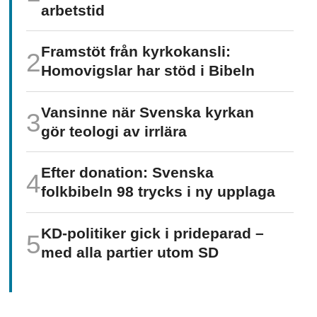
arbetstid
Framstöt från kyrkokansli:
Homo­vigslar har stöd i Bibeln
Vansinne när Svenska kyrkan
gör teologi av irrlära
Efter donation: Svenska
folkbibeln 98 trycks i ny upplaga
KD-politiker gick i prideparad –
med alla partier utom SD