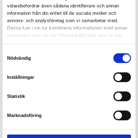
vidarebefordrar även sådana identifierare och annan
politiker till Israel, Nooshi
information från din enhet till de sociala medier och
annons- och analysföretag som vi samarbetar med.
Dessa kan i sin tur kombinera informationen med annan
information som du har tillhandahållit eller som de har
samlat in när du har använt deras tjänster.
Samtyckesval
Nödvändig
Inställningar
Statistik
Vittnesbörd
Ateisten Henrik fångades
Marknadsföring
av den korsfäste Jesus