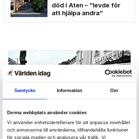
död i Aten – ”levde för
att hjälpa andra”
Samtycke
Information
Om
Denna webbplats använder cookies
Vi använder enhetsidentifierare för att anpassa innehållet
Ledare
och annonserna till användarna, tillhandahålla funktioner
Ta med samtliga V-
för sociala medier och analysera vår trafik. Vi