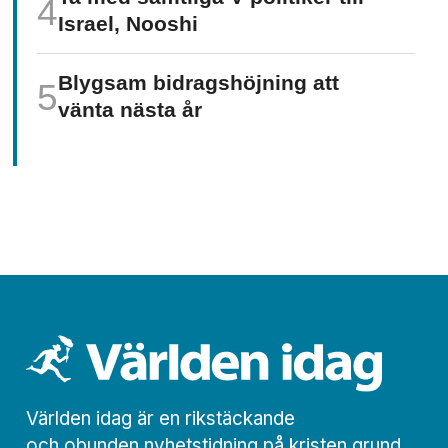
Israel, Nooshi
Blygsam bidrags­höjning att
vänta nästa år
Världen idag är en rikstäckande
och obunden nyhets­­­tidning på kristen grund.