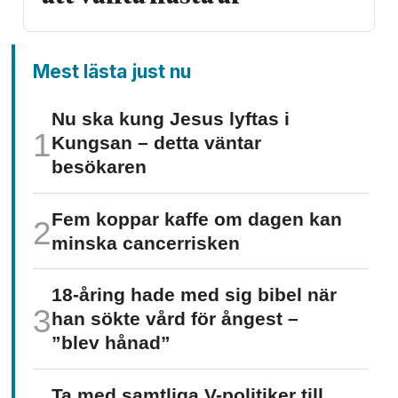
Mest lästa just nu
Nu ska kung Jesus lyftas i
Kungsan – detta väntar
besökaren
Fem koppar kaffe om dagen kan
minska cancer­risken
18-åring hade med sig bibel när
han sökte vård för ångest –
”blev hånad”
Ta med samtliga V-politiker till