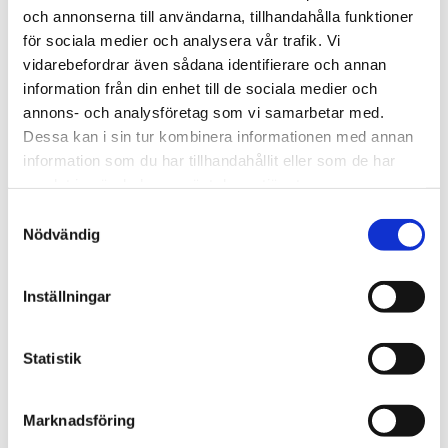
och annonserna till användarna, tillhandahålla funktioner
för sociala medier och analysera vår trafik. Vi
Regeringen
vidarebefordrar även sådana identifierare och annan
information från din enhet till de sociala medier och
Kritiserade Israel – har
annons- och analysföretag som vi samarbetar med.
blivit utsedd till Sveriges
Dessa kan i sin tur kombinera informationen med annan
information som du har tillhandahållit eller som de har
ambassadör i Libanon
samlat in när du har använt deras tjänster.
Samtyckesval
Nödvändig
Inställningar
Statistik
Marknadsföring