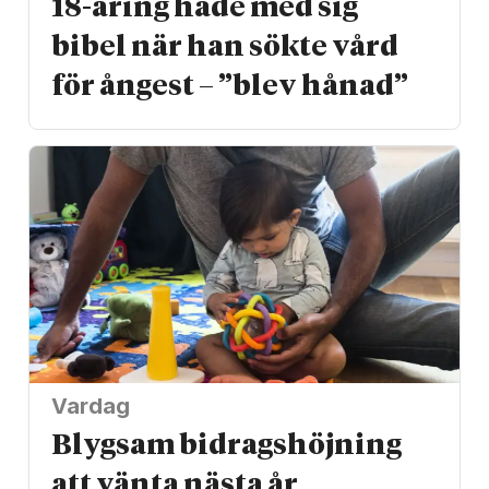
18-åring hade med sig
bibel när han sökte vård
för ångest – ”blev hånad”
Vardag
Blygsam bidrags­höjning
att vänta nästa år