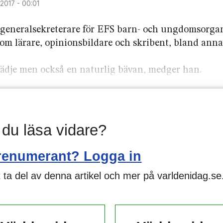
i 2017 - 00:01
 generalsekreterare för EFS barn- och ungdomsorga
som lärare, opinionsbildare och skribent, bland anna
ädje men också en naturlig bävan, medger han.
l du läsa vidare?
renumerant? Logga in
 ta del av denna artikel och mer på varldenidag.se