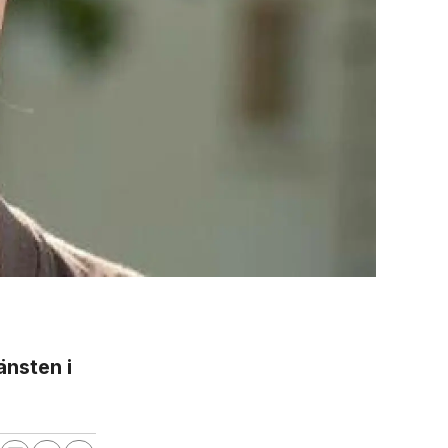
änsten i