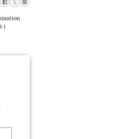
nisation
t i
.