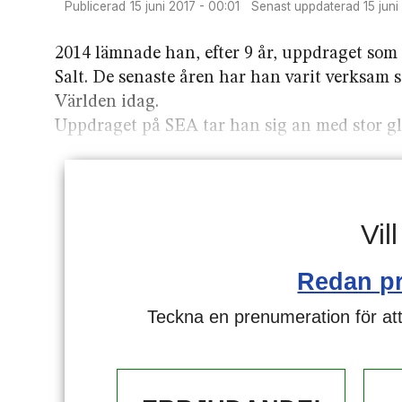
Publicerad
15 juni 2017 - 00:01
Senast uppdaterad
15 jun
2014 lämnade han, efter 9 år, uppdraget som
Salt. De senaste åren har han varit verksam 
Världen idag.
Uppdraget på SEA tar han sig an med stor gl
Vil
Redan p
Teckna en prenumeration för att