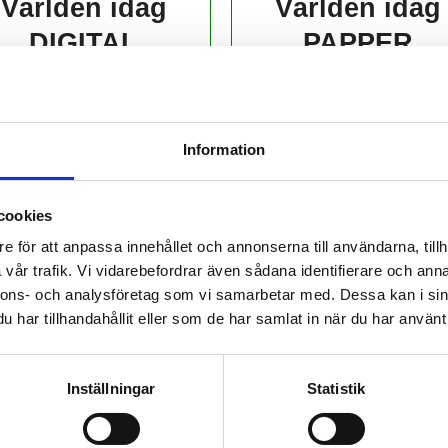
Världen idag
Världen idag
DIGITAL
PAPPER
139,-
229,-
kr/månad ​​​​​​
kr/månad ​​​​​​
Information
KÖP
KÖP
cookies
e för att anpassa innehållet och annonserna till användarna, tillh
vår trafik. Vi vidarebefordrar även sådana identifierare och anna
nnons- och analysföretag som vi samarbetar med. Dessa kan i sin
har tillhandahållit eller som de har samlat in när du har använt 
 prenumerant? Logga in
Mina Sidor
Inställningar
Statistik