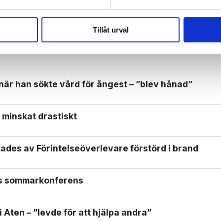
Tillåt urval
 när han sökte vård för ångest – ”blev hånad”
 minskat drastiskt
ades av Förintelse­överlevare förstörd i brand
ls sommarkonferens
 Aten – ”levde för att hjälpa andra”