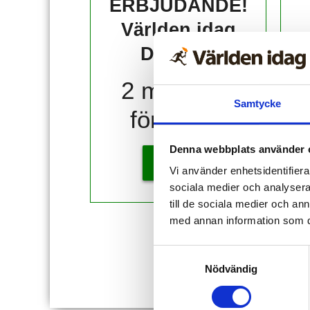
ERBJUDANDE!
Världen idag
DIGITAL
2 månader
Samtycke
för 10 kr!
Denna webbplats använder 
KÖP
Vi använder enhetsidentifierar
sociala medier och analysera 
till de sociala medier och a
med annan information som du 
Redan
Samtyckesval
Nödvändig