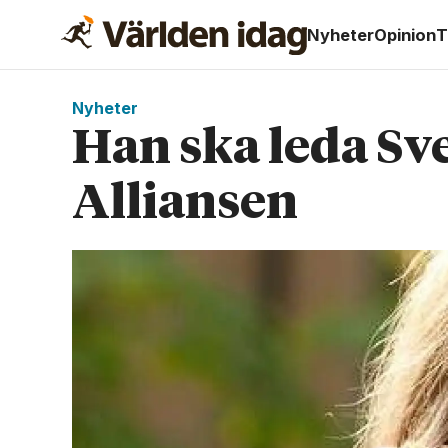
Nyheter
Opinion
T
Nyheter
Han ska leda Sv
Alliansen