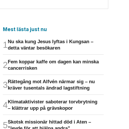
Mest lästa just nu
Nu ska kung Jesus lyftas i Kungsan –
detta väntar besökaren
Fem koppar kaffe om dagen kan minska
cancer­risken
Rättegång mot Alfvén närmar sig – nu
kräver tusentals ändrad lagstiftning
Klimat­aktivister saboterar torv­brytning
– klättrar upp på gräv­skopor
Skotsk missionär hittad död i Aten –
”levde för att hjälpa andra”