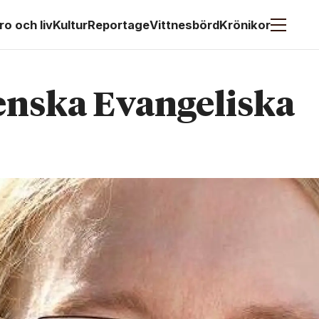
ro och liv
Kultur
Reportage
Vittnesbörd
Krönikor
enska Evangeliska