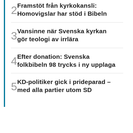
Framstöt från kyrkokansli:
Homo­vigslar har stöd i Bibeln
Vansinne när Svenska kyrkan
gör teologi av irrlära
Efter donation: Svenska
folkbibeln 98 trycks i ny upplaga
KD-politiker gick i prideparad –
med alla partier utom SD