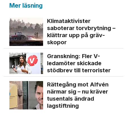
Mer läsning
Klimat­aktivister
saboterar torv­brytning –
klättrar upp på gräv­
skopor
Granskning: Fler V-
ledamöter skickade
stödbrev till terrorister
Rättegång mot Alfvén
närmar sig – nu kräver
tusentals ändrad
lagstiftning