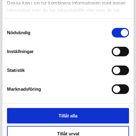
Dessa kan i sin tur kombinera informationen med annan
information som du har tillhandahållit eller som de har
samlat in när du har använt deras tjänster.
Samtyckesval
Nödvändig
Inställningar
Grimsås
Statistik
Klimat­aktivister
saboterar torv­brytning –
Marknadsföring
klättrar upp på gräv­skopor
Tillåt alla
Tillåt urval