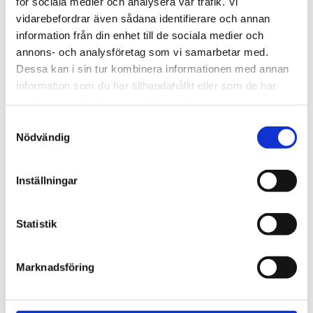
för sociala medier och analysera vår trafik. Vi
Förtalslagen
vidarebefordrar även sådana identifierare och annan
Rättegång mot Alfvén
information från din enhet till de sociala medier och
annons- och analysföretag som vi samarbetar med.
närmar sig – nu kräver
Dessa kan i sin tur kombinera informationen med annan
tusentals ändrad
information som du har tillhandahållit eller som de har
samlat in när du har använt deras tjänster.
lagstiftning
Samtyckesval
Nödvändig
Inställningar
Statistik
Marknadsföring