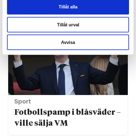
Inför söndag
Tillåt alla
När hjärtat säger ja till Gud
Tillåt urval
Avvisa
Sport
Fotbollspamp i blåsväder –
ville sälja VM