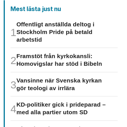
Mest lästa just nu
Offentligt anställda deltog i
Stockholm Pride på betald
arbetstid
Framstöt från kyrkokansli:
Homo­vigslar har stöd i Bibeln
Vansinne när Svenska kyrkan
gör teologi av irrlära
KD-politiker gick i prideparad –
med alla partier utom SD