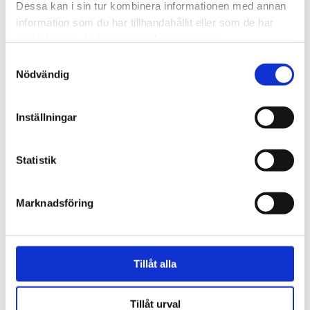
Dessa kan i sin tur kombinera informationen med annan
information som du har tillhandahållit eller som de har
samlat in när du har använt deras tjänster.
Samtyckesval
Nödvändig
Inställningar
Natur
Statistik
Lovande blåbärssäsong –
så nyttigt är superbäret
Marknadsföring
Tillåt alla
Tillåt urval