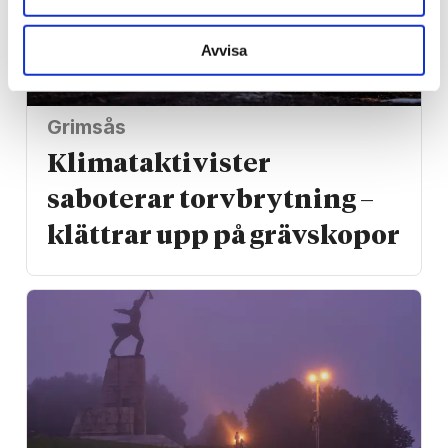
Avvisa
Grimsås
Klimat­aktivister
saboterar torv­brytning –
klättrar upp på gräv­skopor