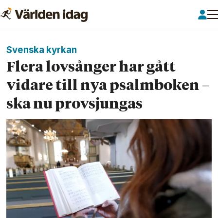
Svenska kyrkan
Flera lovs­ånger har gått
vidare till nya psalm­boken –
ska nu prov­sjungas