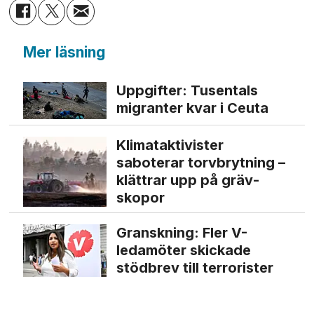
Mer läsning
Uppgifter: Tusentals
migranter kvar i Ceuta
Klimat­aktivister
saboterar torv­brytning –
klättrar upp på gräv­
skopor
Granskning: Fler V-
ledamöter skickade
stödbrev till terrorister