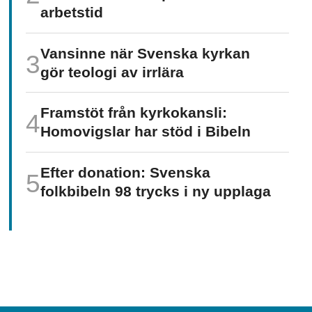
arbetstid
Vansinne när Svenska kyrkan
gör teologi av irrlära
Framstöt från kyrkokansli:
Homo­vigslar har stöd i Bibeln
Efter donation: Svenska
folkbibeln 98 trycks i ny upplaga