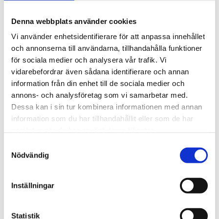
Denna webbplats använder cookies
Vi använder enhetsidentifierare för att anpassa innehållet
och annonserna till användarna, tillhandahålla funktioner
för sociala medier och analysera vår trafik. Vi
vidarebefordrar även sådana identifierare och annan
information från din enhet till de sociala medier och
annons- och analysföretag som vi samarbetar med.
Dessa kan i sin tur kombinera informationen med annan
Vardag
information som du har tillhandahållit eller som de har
Fem koppar kaffe om
samlat in när du har använt deras tjänster.
Samtyckesval
dagen kan minska cancer­
Nödvändig
risken
Inställningar
Statistik