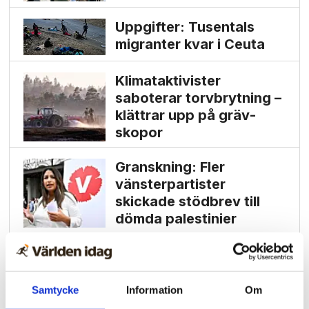
Uppgifter: Tusentals
migranter kvar i Ceuta
Klimat­aktivister
saboterar torv­brytning –
klättrar upp på gräv­
skopor
Granskning: Fler
vänsterpartister
skickade stödbrev till
dömda palestinier
Samtycke
Information
Om