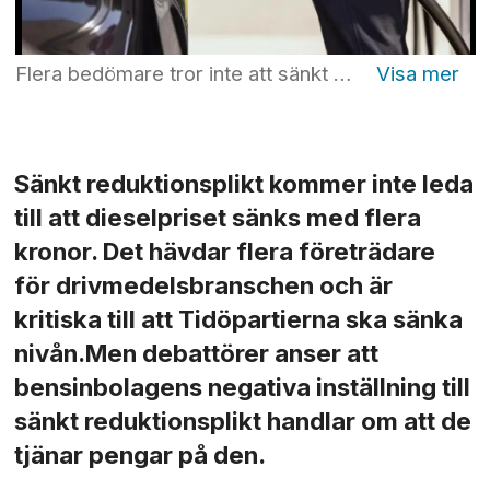
Flera bedömare tror inte att sänkt reduktionsplikt kommer att innebära den ekonomiska lättnad för hushållen som regeringen talar om. Foto: Beate Oma Dahle/NTB/TT
Sänkt reduktionsplikt kommer inte leda
till att dieselpriset sänks med flera
kronor. Det hävdar flera företrädare
för drivmedelsbranschen och är
kritiska till att Tidöpartierna ska sänka
nivån.Men debattörer anser att
bensinbolagens negativa inställning till
sänkt reduktionsplikt handlar om att de
tjänar pengar på den.