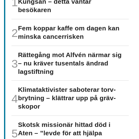
Kungsan – detta väntar
besökaren
Fem koppar kaffe om dagen kan
minska cancer­risken
Rättegång mot Alfvén närmar sig
– nu kräver tusentals ändrad
lagstiftning
Klimat­aktivister saboterar torv­
brytning – klättrar upp på gräv­
skopor
Skotsk missionär hittad död i
Aten – ”levde för att hjälpa