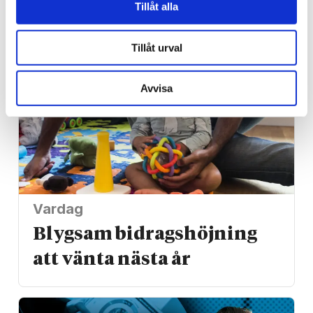
för ångest – ”blev hånad”
Tillåt alla
Tillåt urval
Avvisa
Vardag
Blygsam bidrags­höjning
att vänta nästa år