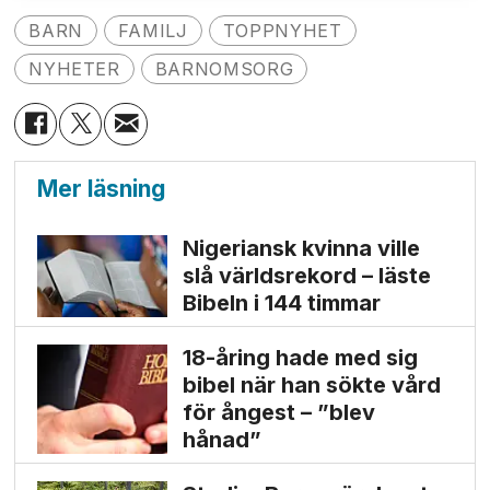
BARN
FAMILJ
TOPPNYHET
NYHETER
BARNOMSORG
Mer läsning
Nigeriansk kvinna ville
slå världs­rekord – läste
Bibeln i 144 timmar
18-åring hade med sig
bibel när han sökte vård
för ångest – ”blev
hånad”