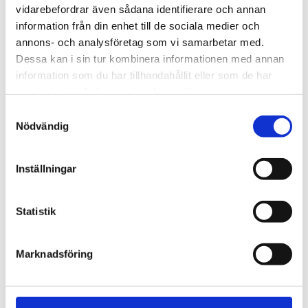
slå världs­rekord – läste
vidarebefordrar även sådana identifierare och annan
information från din enhet till de sociala medier och
Bibeln i 144 timmar
annons- och analysföretag som vi samarbetar med.
Dessa kan i sin tur kombinera informationen med annan
information som du har tillhandahållit eller som de har
samlat in när du har använt deras tjänster.
Samtyckesval
Nödvändig
Inställningar
Statistik
Norge
Marknadsföring
18-åring hade med sig
bibel när han sökte vård