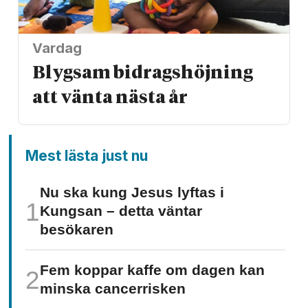
Vardag
Blygsam bidrags­höjning
att vänta nästa år
Mest lästa just nu
Nu ska kung Jesus lyftas i
Kungsan – detta väntar
besökaren
Fem koppar kaffe om dagen kan
minska cancer­risken