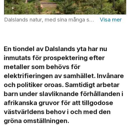
Dalslands natur, med sina många sjöar och vattenvägar, riskerar att ta skada vid gruvdrift. Foto: Wikimedia commons, A.froese, CC BY-SA 2.0
En tiondel av Dalslands yta har nu
inmutats för prospektering efter
metaller som behövs för
elektrifieringen av samhället. Invånare
och politiker oroas. Samtidigt arbetar
barn under slavliknande förhållanden i
afrikanska gruvor för att tillgodose
västvärldens behov i och med den
gröna omställningen.