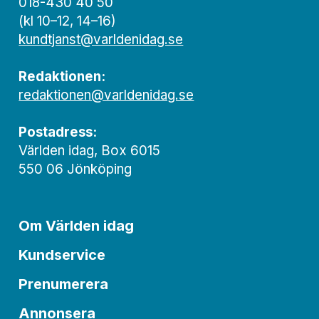
018-430 40 50
(kl 10–12, 14–16)
kundtjanst@varldenidag.se
Redaktionen:
redaktionen@varldenidag.se
Postadress:
Världen idag, Box 6015
550 06 Jönköping
Om Världen idag
Kundservice
Prenumerera
Annonsera