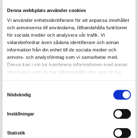
Denna webbplats använder cookies
Vi använder enhetsidentifierare för att anpassa innehållet
och annonserna till användarna, tillhandahålla funktioner
för sociala medier och analysera vår trafik. Vi
vidarebefordrar även sådana identifierare och annan
information från din enhet till de sociala medier och
annons- och analysföretag som vi samarbetar med.
Regeringen
Dessa kan i sin tur kombinera informationen med annan
information som du har tillhandahållit eller som de har
Kritiserade Israel – har
samlat in när du har använt deras tjänster.
blivit utsedd till Sveriges
Samtyckesval
Nödvändig
ambassadör i Libanon
Inställningar
Statistik