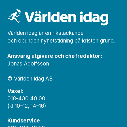
Världen idag är en rikstäckande
och obunden nyhets­­­tidning på kristen grund.
Ansvarig utgivare och chef­redaktör:
Jonas Adolfsson
© Världen idag AB
Växel:
018-430 40 00
(kl 10–12, 14–16)
Kundservice: