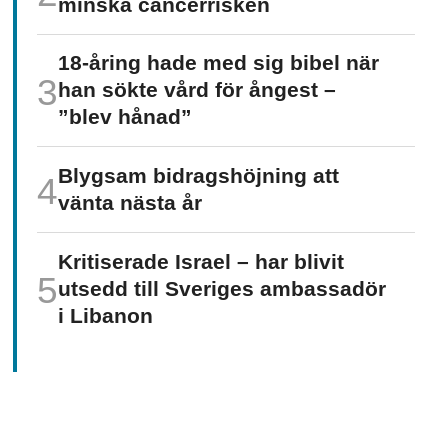
minska cancer­risken
18-åring hade med sig bibel när
han sökte vård för ångest –
”blev hånad”
Blygsam bidrags­höjning att
vänta nästa år
Kritiserade Israel – har blivit
utsedd till Sveriges ambassadör
i Libanon