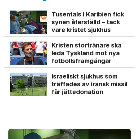
Tusentals i Karibien fick
synen återställd – tack
vare kristet sjukhus
Kristen stortränare ska
leda Tyskland mot nya
fotbolls­­framgångar
Israeliskt sjukhus som
träffades av iransk missil
får jätte­donation