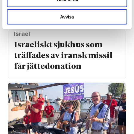
Avvisa
Israel
Israeliskt sjukhus som
träffades av iransk missil
får jätte­donation