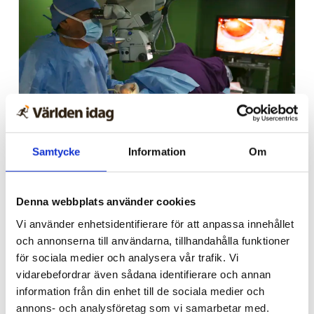
Trinidad och Tobago
Samtycke
Information
Om
Tusentals i Karibien fick
synen återställd – tack
Denna webbplats använder cookies
vare kristet sjukhus
Vi använder enhetsidentifierare för att anpassa innehållet
och annonserna till användarna, tillhandahålla funktioner
för sociala medier och analysera vår trafik. Vi
vidarebefordrar även sådana identifierare och annan
information från din enhet till de sociala medier och
annons- och analysföretag som vi samarbetar med.