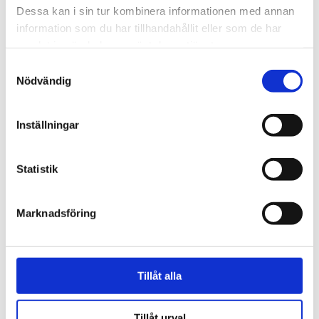
Dessa kan i sin tur kombinera informationen med annan
information som du har tillhandahållit eller som de har
samlat in när du har använt deras tjänster.
Samtyckesval
Nödvändig
Sport
Inställningar
Kristen stortränare ska
leda Tyskland mot nya
Statistik
fotbolls­­framgångar
Marknadsföring
Tillåt alla
Tillåt urval