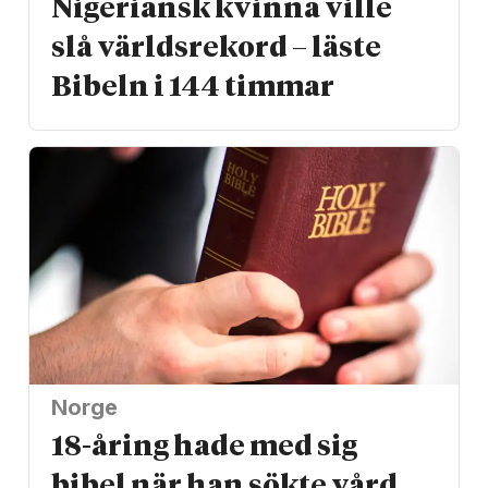
Nigeriansk kvinna ville
slå världs­rekord – läste
Bibeln i 144 timmar
Norge
18-åring hade med sig
bibel när han sökte vård