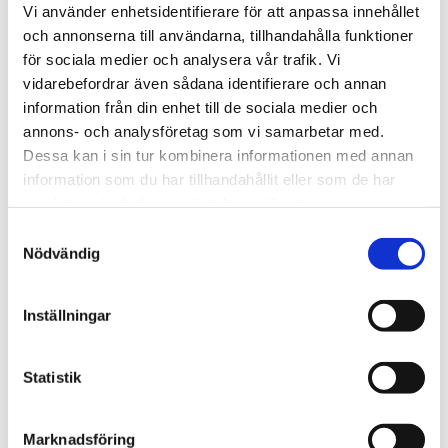
Vi använder enhetsidentifierare för att anpassa innehållet
och annonserna till användarna, tillhandahålla funktioner
för sociala medier och analysera vår trafik. Vi
Sommarkonferens
vidarebefordrar även sådana identifierare och annan
Nu inleder Bönetåget sin
information från din enhet till de sociala medier och
annons- och analysföretag som vi samarbetar med.
långa konferens – i
Dessa kan i sin tur kombinera informationen med annan
nordligaste Norrland
information som du har tillhandahållit eller som de har
samlat in när du har använt deras tjänster.
Samtyckesval
Nödvändig
Inställningar
Statistik
Marknadsföring