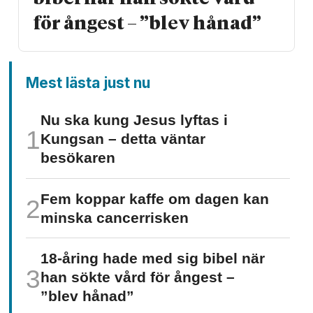
för ångest – ”blev hånad”
Mest lästa just nu
Nu ska kung Jesus lyftas i
Kungsan – detta väntar
besökaren
Fem koppar kaffe om dagen kan
minska cancer­risken
18-åring hade med sig bibel när
han sökte vård för ångest –
”blev hånad”