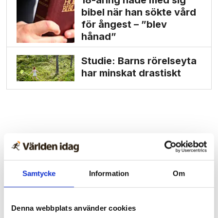
18-åring hade med sig
bibel när han sökte vård
för ångest – ”blev
hånad”
Studie: Barns rörelseyta
har minskat drastiskt
Samtycke
Information
Om
Denna webbplats använder cookies