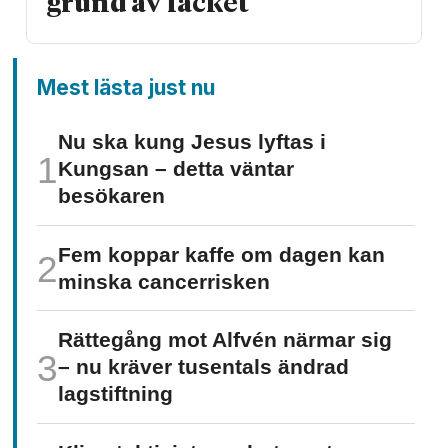
grund av facket
Mest lästa just nu
Nu ska kung Jesus lyftas i
Kungsan – detta väntar
besökaren
Fem koppar kaffe om dagen kan
minska cancer­risken
Rättegång mot Alfvén närmar sig
– nu kräver tusentals ändrad
lagstiftning