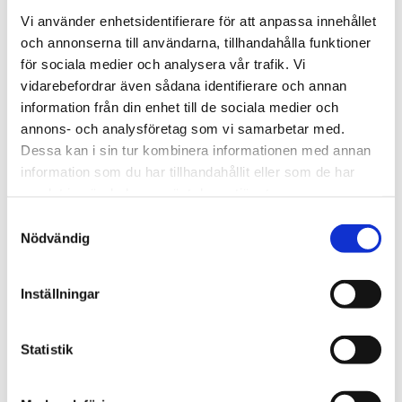
Vi använder enhetsidentifierare för att anpassa innehållet
och annonserna till användarna, tillhandahålla funktioner
för sociala medier och analysera vår trafik. Vi
vidarebefordrar även sådana identifierare och annan
Afrika
information från din enhet till de sociala medier och
Nigeriansk kvinna ville
annons- och analysföretag som vi samarbetar med.
Dessa kan i sin tur kombinera informationen med annan
slå världs­rekord – läste
information som du har tillhandahållit eller som de har
Bibeln i 144 timmar
samlat in när du har använt deras tjänster.
Samtyckesval
Nödvändig
Inställningar
Statistik