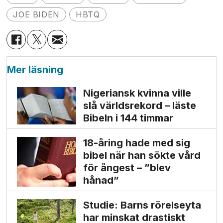
JOE BIDEN
HBTQ
Mer läsning
Nigeriansk kvinna ville
slå världs­rekord – läste
Bibeln i 144 timmar
18-åring hade med sig
bibel när han sökte vård
för ångest – ”blev
hånad”
Studie: Barns rörelseyta
har minskat drastiskt