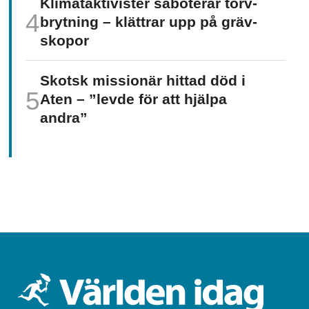
Klimat­aktivister saboterar torv­
brytning – klättrar upp på gräv­
skopor
Skotsk missionär hittad död i
Aten – ”levde för att hjälpa
andra”