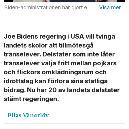
Biden-administrationen har gjort en nytolkning av lagen mot könsdiskriminering, vilket får stora konsekvenser för landets skolor. Foto: Susan Walsh/AP/TT
Joe Bidens regering i USA vill tvinga
landets skolor att tillmötesgå
transelever. Delstater som inte låter
transelever välja fritt mellan pojkars
och flickors omklädningsrum och
idrottslag kan förlora sina statliga
bidrag. Nu har 20 av landets delstater
stämt regeringen.
Elias
Vänerlöv