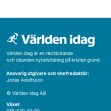
Världen idag är en rikstäckande
och obunden nyhets­­­tidning på kristen grund.
Ansvarig utgivare och chef­redaktör:
Jonas Adolfsson
© Världen idag AB
Växel:
018-430 40 00