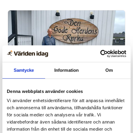
Samtycke
Information
Om
Sommarkonferens
Nu inleder Bönetåget sin
Denna webbplats använder cookies
Vi använder enhetsidentifierare för att anpassa innehållet
långa konferens – i
och annonserna till användarna, tillhandahålla funktioner
nordligaste Norrland
för sociala medier och analysera vår trafik. Vi
vidarebefordrar även sådana identifierare och annan
information från din enhet till de sociala medier och