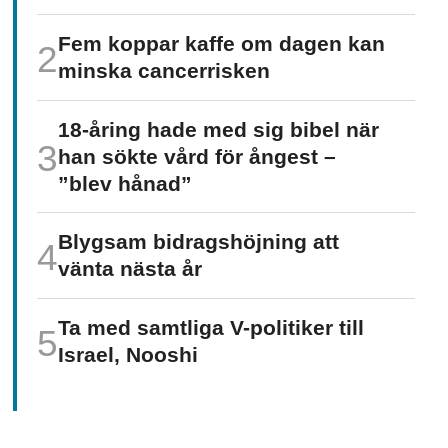
Fem koppar kaffe om dagen kan
minska cancer­risken
18-åring hade med sig bibel när
han sökte vård för ångest –
”blev hånad”
Blygsam bidrags­höjning att
vänta nästa år
Ta med samtliga V-politiker till
Israel, Nooshi