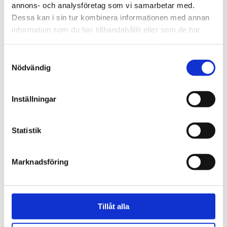
annons- och analysföretag som vi samarbetar med.
Dessa kan i sin tur kombinera informationen med annan
information som du har tillhandahållit eller som de har
samlat in när du har använt deras tjänster.
Samtyckesval
Nödvändig
Inställningar
Regeringen
Statistik
Kritiserade Israel – har
blivit utsedd till Sveriges
Marknadsföring
ambassadör i Libanon
Tillåt alla