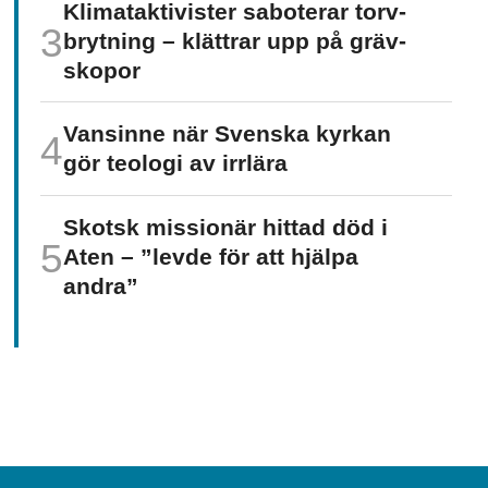
Klimat­aktivister saboterar torv­
brytning – klättrar upp på gräv­
skopor
Vansinne när Svenska kyrkan
gör teologi av irrlära
Skotsk missionär hittad död i
Aten – ”levde för att hjälpa
andra”