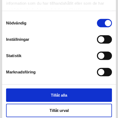
information som du har tillhandahållit eller som de har
samlat in när du har använt deras tjänster.
Samtyckesval
Nödvändig
Inställningar
Webb-tv
Statistik
Han blev av med jobbet på
grund av facket
Marknadsföring
Tillåt alla
Tillåt urval