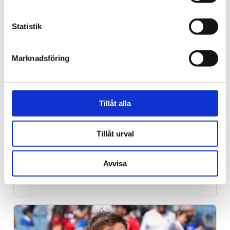
Statistik
Marknadsföring
Tillåt alla
Trinidad och Tobago
Tillåt urval
Tusentals i Karibien fick
synen återställd – tack
Avvisa
vare kristet sjukhus