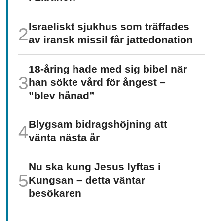
Israeliskt sjukhus som träffades
av iransk missil får jätte­donation
18-åring hade med sig bibel när
han sökte vård för ångest –
”blev hånad”
Blygsam bidrags­höjning att
vänta nästa år
Nu ska kung Jesus lyftas i
Kungsan – detta väntar
besökaren