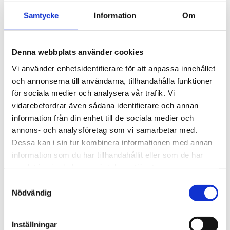
Samtycke
Information
Om
Denna webbplats använder cookies
Vi använder enhetsidentifierare för att anpassa innehållet
och annonserna till användarna, tillhandahålla funktioner
för sociala medier och analysera vår trafik. Vi
vidarebefordrar även sådana identifierare och annan
information från din enhet till de sociala medier och
annons- och analysföretag som vi samarbetar med.
Dessa kan i sin tur kombinera informationen med annan
Kyrkomötet
information som du har tillhandahållit eller som de har
V-politiker: Svenska
samlat in när du har använt deras tjänster.
kyrkan bör byta ut han och
Samtyckesval
Nödvändig
hon mot ”hen”
Inställningar