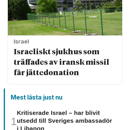
Israel
Israeliskt sjukhus som
träffades av iransk missil
får jätte­donation
Mest lästa just nu
Kritiserade Israel – har blivit
utsedd till Sveriges ambassadör
i Libanon