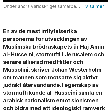
Under andra världskriget samarbetade Haj Amin al-Husseini med både Italien och Tyskland, men han är mest känd för att ha satt upp SS-divisionen ”Handschaar” bestående av mer än 20 000 bosniska muslimer. Foto: Bundesarchiv/Wikipedia
En av de mest inflytelserika
personerna för utvecklingen av
Muslimska brödraskapets är Haj Amin
al-Husseini, stormufti i Jerusalem och
senare allierad med Hitler och
Mussolini, skriver Johan Westerholm
om mannen som motsatte sig aktivt
judiskt återvändande.I egenskap av
stormufti kunde al-Husseini samla en
arabisk nationalism emot sionismen
och bidra med ett ideologiskt ramverk