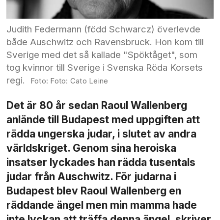
Judith Federmann (född Schwarcz) överlevde
både Auschwitz och Ravensbruck. Hon kom till
Sverige med det så kallade "Spöktåget", som
tog kvinnor till Sverige i Svenska Röda Korsets
regi.
Foto: Cato Leine
Det är 80 år sedan Raoul Wallenberg
anlände till Budapest med uppgiften att
rädda ungerska judar, i slutet av andra
världskriget. Genom sina heroiska
insatser lyckades han rädda tusentals
judar från Auschwitz. För judarna i
Budapest blev Raoul Wallenberg en
räddande ängel men min mamma hade
inte lyckan att träffa denna ängel, skriver