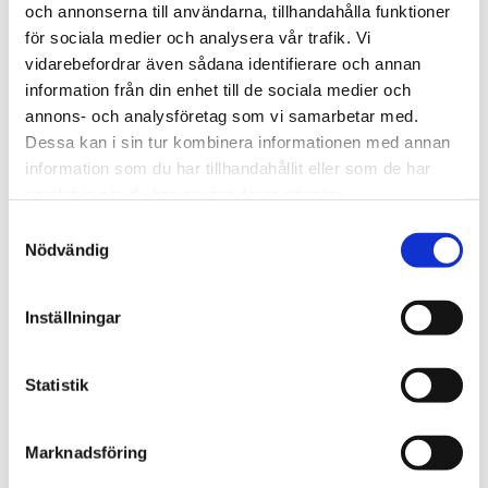
och annonserna till användarna, tillhandahålla funktioner
för sociala medier och analysera vår trafik. Vi
Vardag
vidarebefordrar även sådana identifierare och annan
information från din enhet till de sociala medier och
Fem koppar kaffe om
annons- och analysföretag som vi samarbetar med.
dagen kan minska cancer­
Dessa kan i sin tur kombinera informationen med annan
information som du har tillhandahållit eller som de har
risken
samlat in när du har använt deras tjänster.
Samtyckesval
Nödvändig
Inställningar
Statistik
Marknadsföring