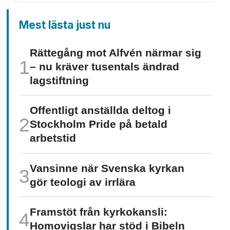
Mest lästa just nu
Rättegång mot Alfvén närmar sig
– nu kräver tusentals ändrad
lagstiftning
Offentligt anställda deltog i
Stockholm Pride på betald
arbetstid
Vansinne när Svenska kyrkan
gör teologi av irrlära
Framstöt från kyrkokansli:
Homo­vigslar har stöd i Bibeln