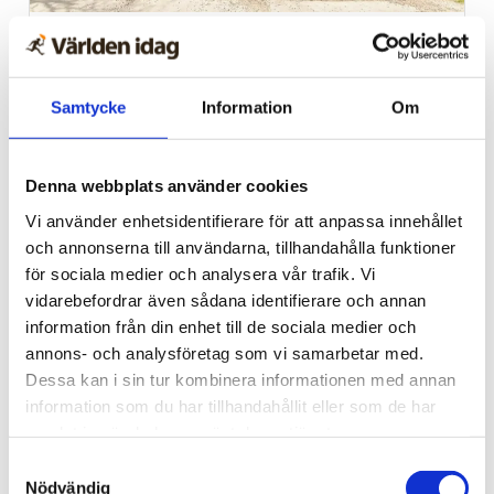
Alingsås
Dags för Shalom över
Samtycke
Information
Om
Israels sommarkonferens
Denna webbplats använder cookies
Vi använder enhetsidentifierare för att anpassa innehållet
och annonserna till användarna, tillhandahålla funktioner
för sociala medier och analysera vår trafik. Vi
vidarebefordrar även sådana identifierare och annan
information från din enhet till de sociala medier och
annons- och analysföretag som vi samarbetar med.
Dessa kan i sin tur kombinera informationen med annan
information som du har tillhandahållit eller som de har
samlat in när du har använt deras tjänster.
Vardag
Samtyckesval
Fem koppar kaffe om
Nödvändig