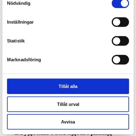
Nödvändig
18-åring hade med sig
bibel när han sökte vård
Inställningar
för ångest – ”blev hånad”
Statistik
Marknadsföring
Tillåt alla
Tillåt urval
Vardag
Avvisa
Blygsam bidrags­höjning