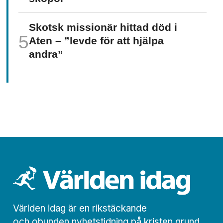
Skotsk missionär hittad död i
Aten – ”levde för att hjälpa
andra”
Världen idag är en rikstäckande
och obunden nyhets­­­tidning på kristen grund.