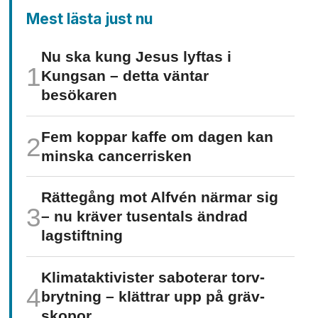
Mest lästa just nu
Nu ska kung Jesus lyftas i
Kungsan – detta väntar
besökaren
Fem koppar kaffe om dagen kan
minska cancer­risken
Rättegång mot Alfvén närmar sig
– nu kräver tusentals ändrad
lagstiftning
Klimat­aktivister saboterar torv­
brytning – klättrar upp på gräv­
skopor