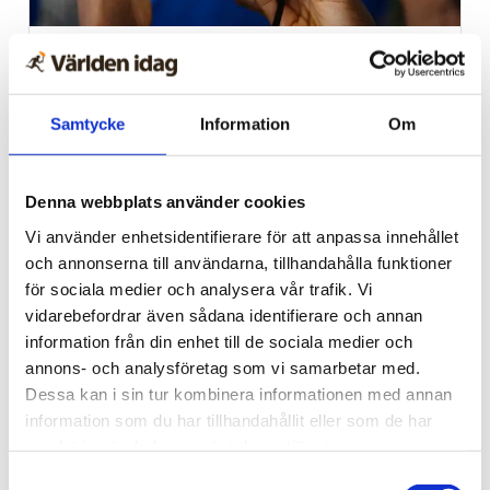
Afrika
Nigeriansk kvinna ville
Samtycke
Information
Om
slå världs­rekord – läste
Bibeln i 144 timmar
Denna webbplats använder cookies
Vi använder enhetsidentifierare för att anpassa innehållet
och annonserna till användarna, tillhandahålla funktioner
för sociala medier och analysera vår trafik. Vi
vidarebefordrar även sådana identifierare och annan
information från din enhet till de sociala medier och
annons- och analysföretag som vi samarbetar med.
Dessa kan i sin tur kombinera informationen med annan
information som du har tillhandahållit eller som de har
samlat in när du har använt deras tjänster.
Samtyckesval
Norge