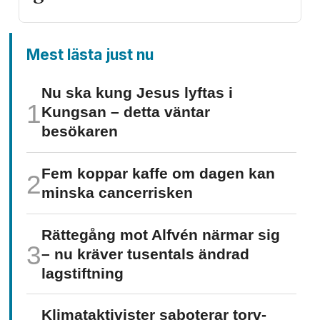
Mest lästa just nu
Nu ska kung Jesus lyftas i
Kungsan – detta väntar
besökaren
Fem koppar kaffe om dagen kan
minska cancer­risken
Rättegång mot Alfvén närmar sig
– nu kräver tusentals ändrad
lagstiftning
Klimat­aktivister saboterar torv­