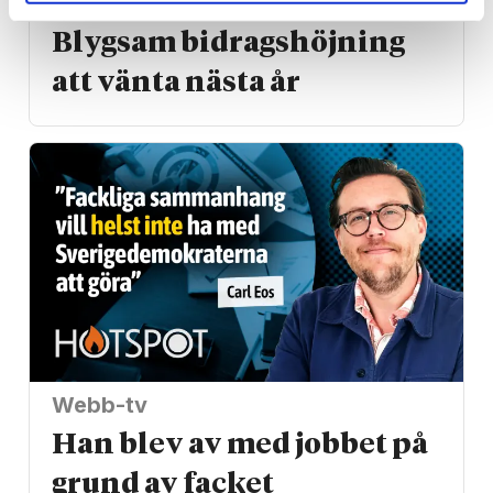
Vardag
Blygsam bidrags­höjning
att vänta nästa år
Webb-tv
Han blev av med jobbet på
grund av facket