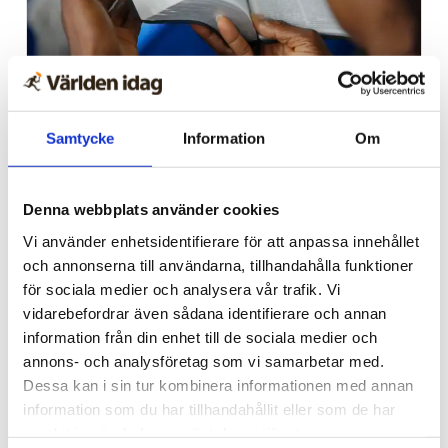
Afrika
Nigeriansk kvinna ville
Samtycke
Information
Om
slå världs­rekord – läste
Bibeln i 144 timmar
Denna webbplats använder cookies
Vi använder enhetsidentifierare för att anpassa innehållet
och annonserna till användarna, tillhandahålla funktioner
för sociala medier och analysera vår trafik. Vi
vidarebefordrar även sådana identifierare och annan
information från din enhet till de sociala medier och
annons- och analysföretag som vi samarbetar med.
Dessa kan i sin tur kombinera informationen med annan
information som du har tillhandahållit eller som de har
samlat in när du har använt deras tjänster.