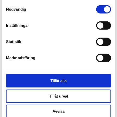
Samtyckesval
Nödvändig
Norge
18-åring hade med sig
Inställningar
bibel när han sökte vård
för ångest – ”blev hånad”
Statistik
Marknadsföring
Tillåt alla
Tillåt urval
Avvisa