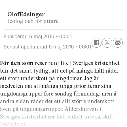
Olof
Edsinger
teolog och författare
Publicerad
6 maj 2016 - 00:01
Senast uppdaterad
6 maj 2016 - 00:01
För den som
reser runt lite i Sveriges kristenhet
blir det snart tydligt att det på många håll råder
ett stort underskott på ungdomar. Jag är
medveten om att många unga prioriterar sina
ungdomsgrupper före söndag förmiddag, men å
andra sidan råder det ett allt större underskott
även på ungdomsgrupper. Ålderskurvan i
Sveriges kristenhet ser helt enkelt inte särskilt
lovande ut.