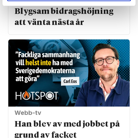
Vardag
Blygsam bidrags­höjning
att vänta nästa år
Webb-tv
Han blev av med jobbet på
grund av facket