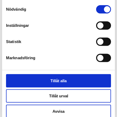
Samtyckesval
Nödvändig
Norge
18-åring hade med sig
Inställningar
bibel när han sökte vård
för ångest – ”blev hånad”
Statistik
Marknadsföring
Tillåt alla
Tillåt urval
Avvisa