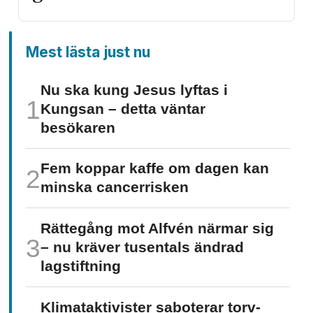
Mest lästa just nu
Nu ska kung Jesus lyftas i
Kungsan – detta väntar
besökaren
Fem koppar kaffe om dagen kan
minska cancer­risken
Rättegång mot Alfvén närmar sig
– nu kräver tusentals ändrad
lagstiftning
Klimat­aktivister saboterar torv­