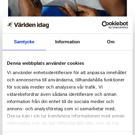
Afrika
Nigeriansk kvinna ville
Samtycke
Information
Om
slå världs­rekord – läste
Bibeln i 144 timmar
Denna webbplats använder cookies
Vi använder enhetsidentifierare för att anpassa innehållet
och annonserna till användarna, tillhandahålla funktioner
för sociala medier och analysera vår trafik. Vi
vidarebefordrar även sådana identifierare och annan
information från din enhet till de sociala medier och
annons- och analysföretag som vi samarbetar med.
Dessa kan i sin tur kombinera informationen med annan
information som du har tillhandahållit eller som de har
samlat in när du har använt deras tjänster.