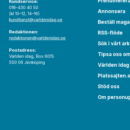
Prenumerer
Kundservice:
018-430 40 50
Annonsera
(kl 10–12, 14–16)
kundtjanst@varldenidag.se
Beställ maga
Redaktionen:
RSS-flöde
redaktionen@varldenidag.se
Sök i vårt ark
Postadress:
Tipsa oss o
Världen idag, Box 6015
550 06 Jönköping
Världen idag
Platssajten.
Stöd oss
Om personup