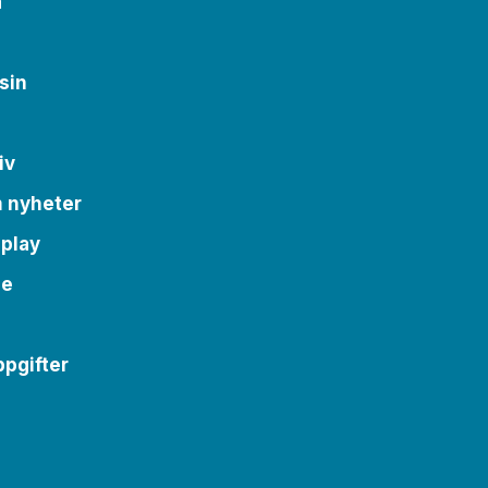
a
sin
iv
m nyheter
 play
se
pgifter