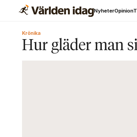
Nyheter
Opinion
T
Krönika
Hur gläder man sig