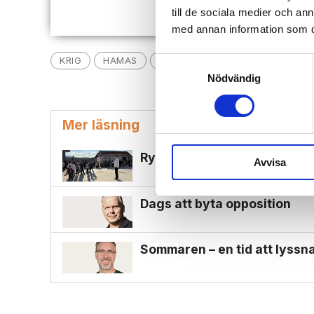
till de sociala medier och a
med annan information som du 
KRIG
HAMAS
KRÖNIKOR
ISRAEL
Samtyckesval
Nödvändig
Mer läsning
Ryktet om Jesus spreds i by
Avvisa
Dags att byta opposition
Sommaren – en tid att lyssna