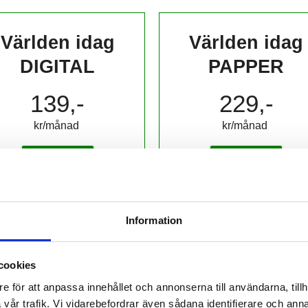
Världen idag
Världen idag
DIGITAL
PAPPER
139,-
229,-
kr/månad ​​​​​​
kr/månad ​​​​​​
KÖP
KÖP
Information
cookies
 prenumerant? Logga in
e för att anpassa innehållet och annonserna till användarna, tillh
Mina Sidor
vår trafik. Vi vidarebefordrar även sådana identifierare och anna