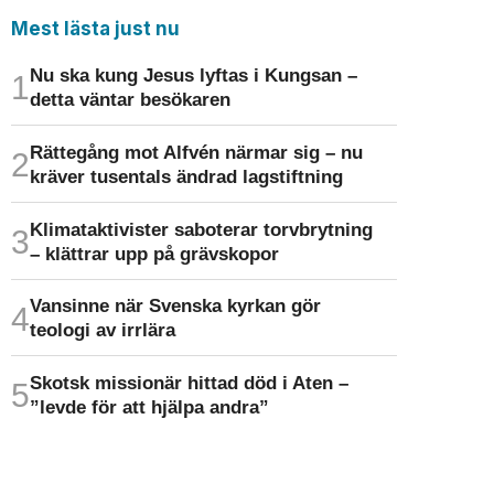
Mest lästa just nu
Nu ska kung Jesus lyftas i Kungsan –
detta väntar besökaren
Rättegång mot Alfvén närmar sig – nu
kräver tusentals ändrad lagstiftning
Klimat­aktivister saboterar torv­brytning
– klättrar upp på gräv­skopor
Vansinne när Svenska kyrkan gör
teologi av irrlära
Skotsk missionär hittad död i Aten –
”levde för att hjälpa andra”