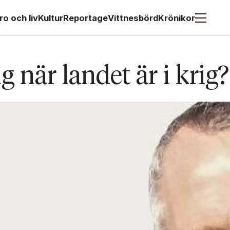
ro och liv
Kultur
Reportage
Vittnesbörd
Krönikor
 när landet är i krig?