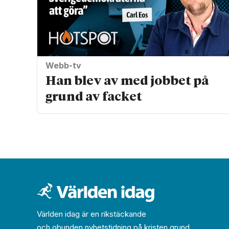
Webb-tv
Han blev av med jobbet på
grund av facket
Världen idag är en rikstäckande
och obunden nyhets­­­tidning på kristen grund.