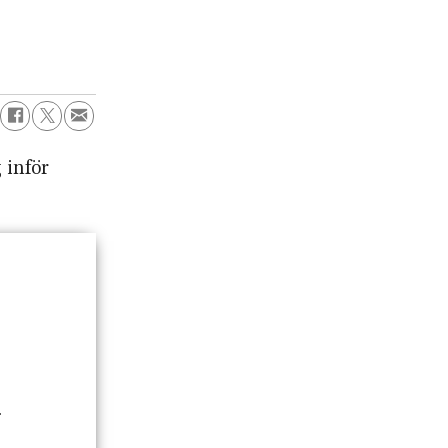
 inför
.