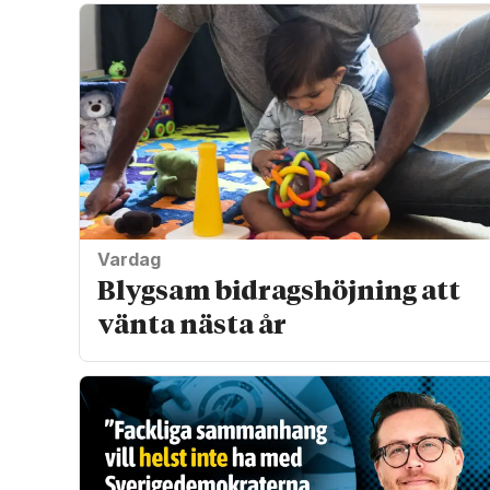
Vardag
Blygsam bidrags­höjning att
vänta nästa år