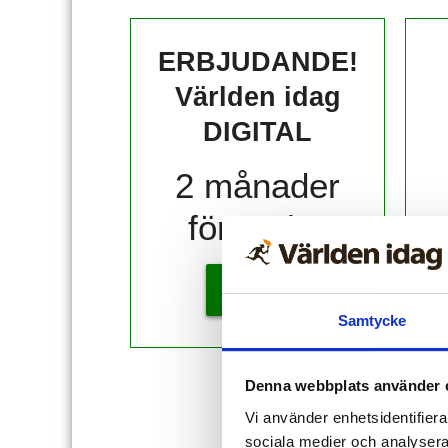
ERBJUDANDE!
Världen idag
DIGITAL
2 månader
för 10 kr!
KÖP
Samtycke
Denna webbplats använder 
Redan
Vi använder enhetsidentifierar
sociala medier och analysera 